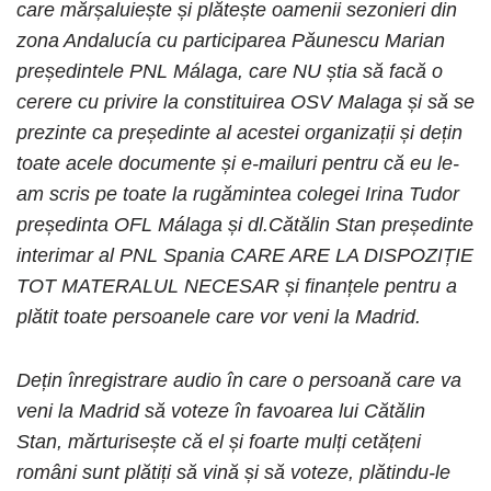
care mărșaluiește și plătește oamenii sezonieri din
zona Andalucía cu participarea Păunescu Marian
președintele PNL Málaga, care NU știa să facă o
cerere cu privire la constituirea OSV Malaga și să se
prezinte ca președinte al acestei organizații și dețin
toate acele documente și e-mailuri pentru că eu le-
am scris pe toate la rugămintea colegei Irina Tudor
președinta OFL Málaga și dl.Cătălin Stan președinte
interimar al PNL Spania CARE ARE LA DISPOZIȚIE
TOT MATERALUL NECESAR și finanțele pentru a
plătit toate persoanele care vor veni la Madrid.
Dețin înregistrare audio în care o persoană care va
veni la Madrid să voteze în favoarea lui Cătălin
Stan, mărturisește că el și foarte mulți cetățeni
români sunt plătiți să vină și să voteze, plătindu-le