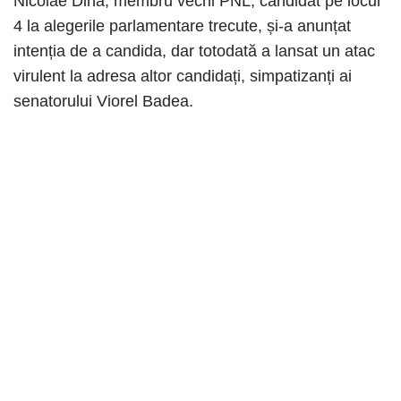
Nicolae Dina, membru vechi PNL, candidat pe locul
4 la alegerile parlamentare trecute, și-a anunțat
intenția de a candida, dar totodată a lansat un atac
virulent la adresa altor candidați, simpatizanți ai
senatorului Viorel Badea.