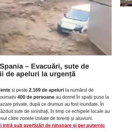
 Spania
– Evacuări, sute de
i de apeluri la urgență
dente
și peste
2.169 de apeluri
la numărul de
roximativ
400 de persoane
au dormit în spații puse la
 cazare private, după ce drumuri au fost inundate. În
ăzduit sute de sinistrați, în timp ce echipele locale au
sul către zonele izolate de torenți și aluviuni.
 intră sub avertizări de ninsoare și ger puternic