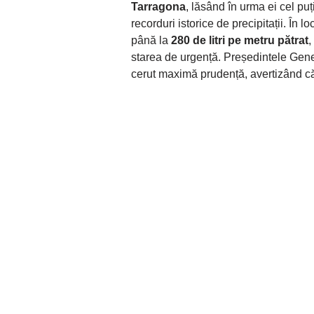
Tarragona
, lăsând în urma ei cel pu
recorduri istorice de precipitații. În l
până la
280 de litri pe metru pătrat
,
starea de urgență. Președintele Gene
cerut maximă prudență, avertizând c