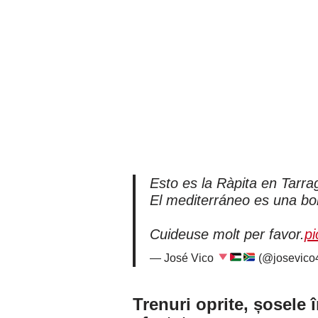
Esto es la Ràpita en Tarra
El mediterráneo es una b
Cuideuse molt per favor.
pi
— José Vico
(@josevico
Trenuri oprite, șosele 