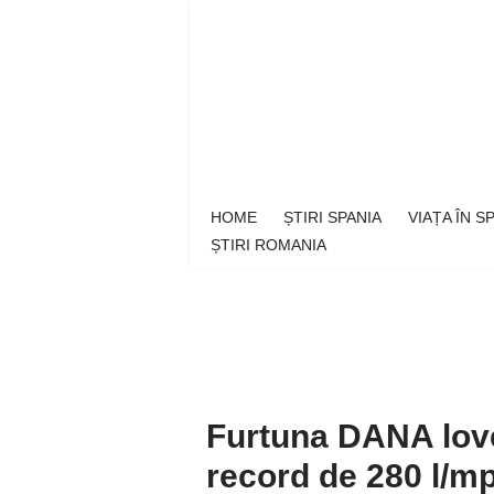
Sari
la
conținut
HOME
ȘTIRI SPANIA
VIAȚA ÎN 
ȘTIRI ROMANIA
Furtuna DANA loveș
record de 280 l/mp