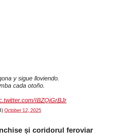
gona y sigue lloviendo.
omba cada otoño.
c.twitter.com/IBZQiGrBJr
4)
October 12, 2025
închise și coridorul feroviar