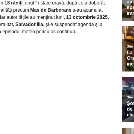
țin
18 răniți
, unul în stare gravă, după ce a doborât
ocalități precum
Mas de Barberans
s-au acumulat
 iar autoritățile au menținut luni,
13 octombrie 2025
,
ralitat,
Salvador Illa
, și-a suspendat agenda și a
ă episodul meteo periculos continuă.