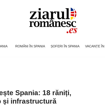
SPANIA
ROMÂNI ÎN SPANIA
ȘOFERI ÎN SPANIA
VACANȚE ÎN
te Spania: 18 răniți,
 și infrastructură