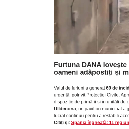
Furtuna DANA lovește
oameni adăpostiți și mi
Valul de furtuni a generat
69 de inci
urgență, potrivit Protecției Civile. Ap
dispoziție de primării și în unități de
Ulldecona
, un pavilion municipal a g
lucrat continuu pentru a restabili acce
Citiți și:
Spania îngheață: 11 regiuni