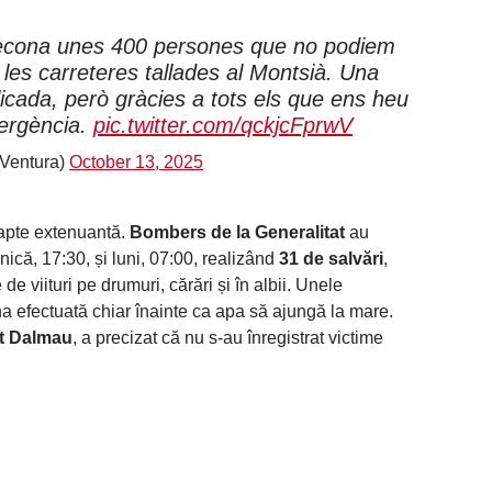
decona unes 400 persones que no podiem
 les carreteres tallades al Montsià. Una
plicada, però gràcies a tots els que ens heu
mergència.
pic.twitter.com/qckjcFprwV
Ventura)
October 13, 2025
oapte extenuantă.
Bombers de la Generalitat
au
nică, 17:30, și luni, 07:00, realizând
31 de salvări
,
e viituri pe drumuri, cărări și în albii. Unele
 una efectuată chiar înainte ca apa să ajungă la mare.
t Dalmau
, a precizat că nu s-au înregistrat victime