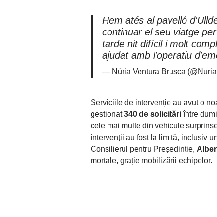
Hem atés al pavelló d'Ull
continuar el seu viatge per
tarde nit difícil i molt com
ajudat amb l'operatiu d'e
— Núria Ventura Brusca (@Nuria
Serviciile de intervenție au avut o n
gestionat
340 de solicitări
între dumi
cele mai multe din vehicule surprinse d
intervenții au fost la limită, inclusiv
Consilierul pentru Președinție,
Alber
mortale, grație mobilizării echipelor.