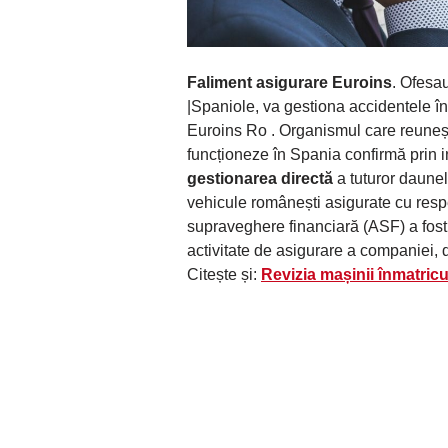
Faliment asigurare Euroins
. Ofesau
|Spaniole, va gestiona accidentele î
Euroins Ro . Organismul care reuneșt
funcționeze în Spania confirmă prin i
gestionarea directă
a tuturor daune
vehicule românești asigurate cu res
supraveghere financiară (ASF) a fost
activitate de asigurare a companiei,
Citește și:
Revizia mașinii înmatric