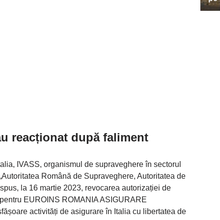
 au reacționat după faliment
Italia, IVASS, organismul de supraveghere în sectorul
ri. „Autoritatea Română de Supraveghere, Autoritatea de
pus, la 16 martie 2023, revocarea autorizației de
urare pentru EUROINS ROMANIA ASIGURARE
are activități de asigurare în Italia cu libertatea de