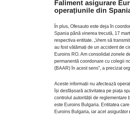
Faliment asigurare Eu
operațiunile din Spani
În plus, Ofesauto este deja în coor
Spania până vinerea trecută, 17 mart
respectiva entitate. „Vrem să transmit
au fost vătămați de un accident de ci
Euroins RO. Am consolidat zonele d
permanentă coordonare cu colegii noș
(BAAR) în acest sens”, a precizat org
Aceste informații nu afectează operaț
își desfășoară activitatea pe piața spa
controlul autorității de reglementare
este Euroins Bulgaria. Entitatea care
Euroins Bulgaria, iar acel asigurător