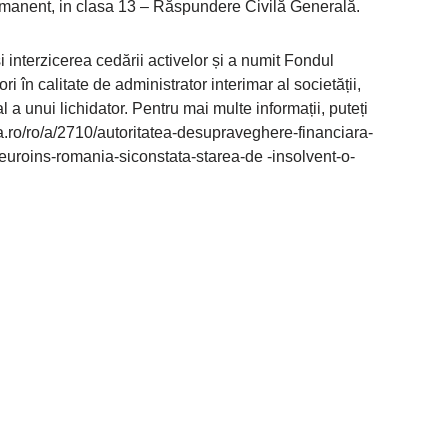
permanent, in clasa 13 – Răspundere Civilă Generală.
i interzicerea cedării activelor și a numit Fondul
în calitate de administrator interimar al societății,
a unui lichidator. Pentru mai multe informații, puteți
nia.ro/ro/a/2710/autoritatea-desupraveghere-financiara-
–euroins-romania-siconstata-starea-de -insolvent-o-