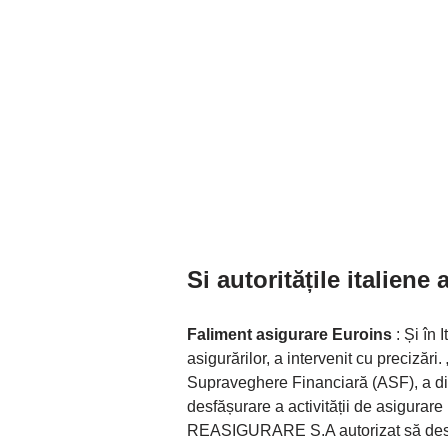
Si autoritățile italiene
Faliment asigurare Euroins
: Și în 
asigurărilor, a intervenit cu preciză
Supraveghere Financiară (ASF), a dis
desfășurare a activității de asig
REASIGURARE S.A autorizat să desfășo