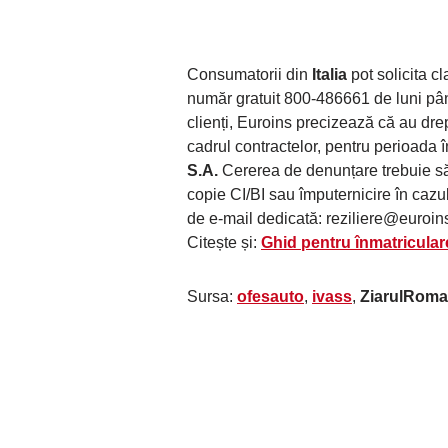
Consumatorii din
Italia
pot solicita cl
număr gratuit 800-486661 de luni până
clienți, Euroins precizează că au dre
cadrul contractelor, pentru perioada î
S.A.
Cererea de denunțare trebuie să 
copie CI/BI sau împuternicire în cazu
de e-mail dedicată:
reziliere@euroin
Citește și:
Ghid pentru înmatricular
Sursa:
ofesauto
,
ivass
,
ZiarulRoma