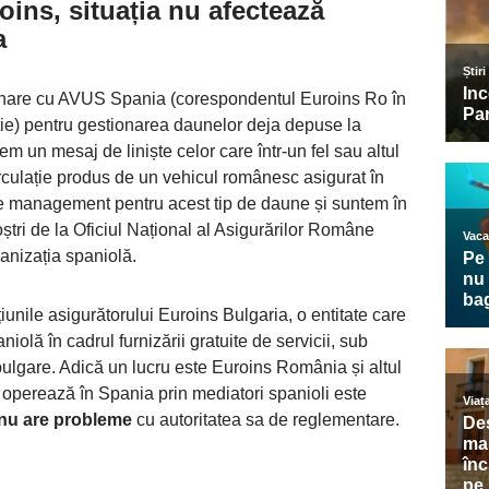
roins
, situația nu afectează
a
donare cu AVUS Spania (corespondentul Euroins Ro în
ie) pentru gestionarea daunelor deja depuse la
em un mesaj de liniște celor care într-un fel sau altul
rculație produs de un vehicul românesc asigurat în
e management pentru acest tip de daune și suntem în
tri de la Oficiul Național al Asigurărilor Române
anizația spaniolă.
iunile asigurătorului Euroins Bulgaria, o entitate care
niolă în cadrul furnizării gratuite de servicii, sub
 bulgare. Adică un lucru este Euroins România și altul
 operează în Spania prin mediatori spanioli este
nu are probleme
cu autoritatea sa de reglementare.