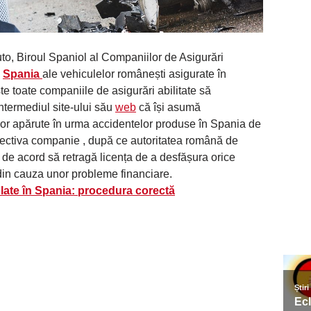
to, Biroul Spaniol al Companiilor de Asigurări
n
Spania
ale vehiculelor românești asigurate în
e toate companiile de asigurări abilitate să
ntermediul site-ului său
web
că își asumă
lor apărute în urma accidentelor produse în Spania de
pectiva companie , după ce autoritatea română de
 de acord să retragă licența de a desfășura orice
 din cauza unor probleme financiare.
ulate în Spania: procedura corectă