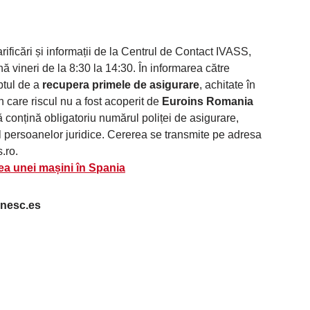
arificări și informații de la Centrul de Contact IVASS,
 vineri de la 8:30 la 14:30. În informarea către
ptul de a
recupera primele de asigurare
, achitate în
n care riscul nu a fost acoperit de
Euroins Romania
conțină obligatoriu numărul poliței de asigurare,
l persoanelor juridice. Cererea se transmite pe adresa
s.ro
.
ea unei mașini în Spania
nesc.es