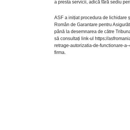
a presta servicii, adică fără sediu 
ASF a inițiat procedura de lichidare ș
Român de Garantare pentru Asigurători 
până la desemnarea de către Tribunal 
să consultați link-ul https://asfroma
retrage-autorizatia-de-functionare-a
firma.