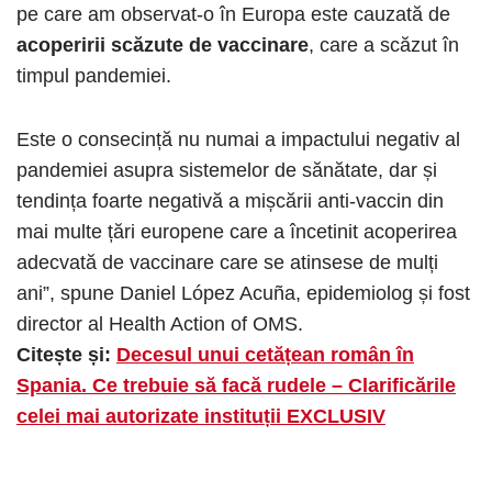
pe care am observat-o în Europa este cauzată de
acoperirii scăzute de vaccinare
, care a scăzut în
timpul pandemiei.
Este o consecință nu numai a impactului negativ al
pandemiei asupra sistemelor de sănătate, dar și
tendința foarte negativă a mișcării anti-vaccin din
mai multe țări europene care a încetinit acoperirea
adecvată de vaccinare care se atinsese de mulți
ani”, spune Daniel López Acuña, epidemiolog și fost
director al Health Action of OMS.
Citește și:
Decesul unui cetățean român în
Spania. Ce trebuie să facă rudele – Clarificările
celei mai autorizate instituții EXCLUSIV