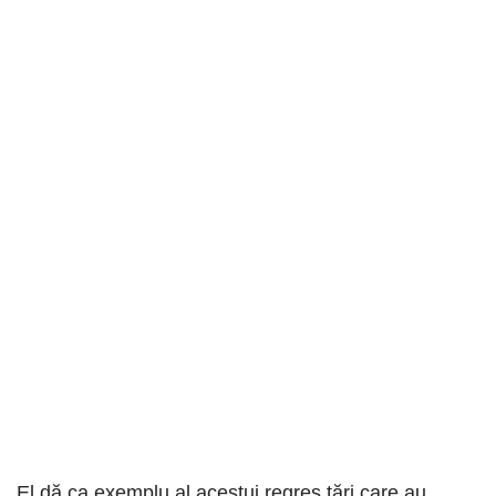
El dă ca exemplu al acestui regres țări care au