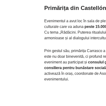
Primărița din Castelló
Evenimentul a avut loc în sala de ple
culturale care va aduna
peste 15.000
Cu tema „Rădăcini. Puterea ritualului”
armonioase și al dialogului intercultu
Prin gestul său, primărița Carrasco 
este nu doar binevenită, ci profund re
eveniment au participat și
consulul 
consiliera pentru bunăstare socia
activează în oraș, coordonate de As
evenimentului.