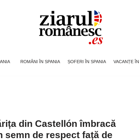
SPANIA
ROMÂNI ÎN SPANIA
ȘOFERI ÎN SPANIA
VACANȚE ÎN
rița din Castellón îmbracă
n semn de respect față de