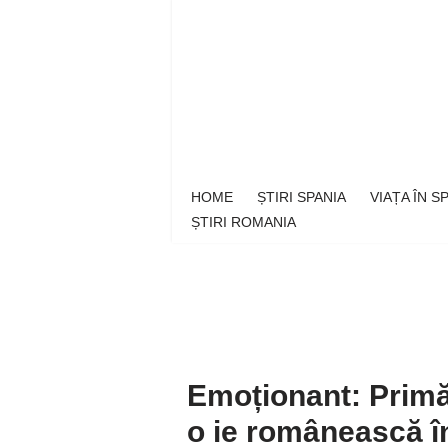
Sari
la
conținut
HOME
ȘTIRI SPANIA
VIAȚA ÎN 
ȘTIRI ROMANIA
Emoționant: Primă
o ie românească î