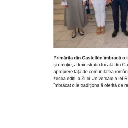
Primărița din Castellón
îmbracă o 
și emoție, administrația locală din C
apropiere față de comunitatea româ
zecea ediții a Zilei Universale a Iei
îmbrăcat o ie tradițională oferită de 