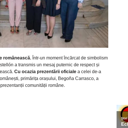
ie românească.
Într-un moment încărcat de simbolism
astellón a transmis un mesaj puternic de respect și
nească.
Cu ocazia prezentării oficiale
a celei de-a
 Românești, primărița orașului, Begoña Carrasco, a
reprezentanții comunității române.