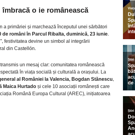
n
îmbracă o ie românească
n a primăriei și marchează începutul unei sărbători
 de români în Parcul Ribalta, duminică, 23 iunie
.
, festivitatea devine un simbol al integrării
ral din Castellón.
a transmis un mesaj clar: comunitatea românească
spectată în viața socială și culturală a orașului. La
general al României la Valencia, Bogdan Stănescu
,
lă Maica Hurtado
și cele 10 asociații românești care
ociația Română Europa Cultural (AREC), inițiatoarea