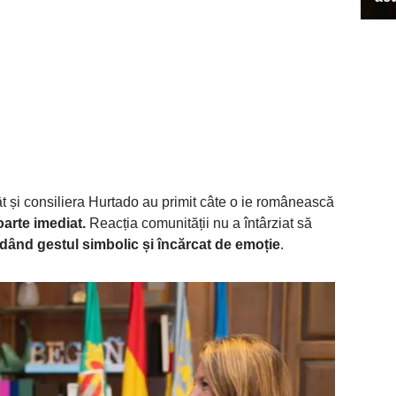
 cât și consiliera Hurtado au primit câte o ie românească
oarte imediat.
Reacția comunității nu a întârziat să
dând gestul simbolic și încărcat de emoție
.