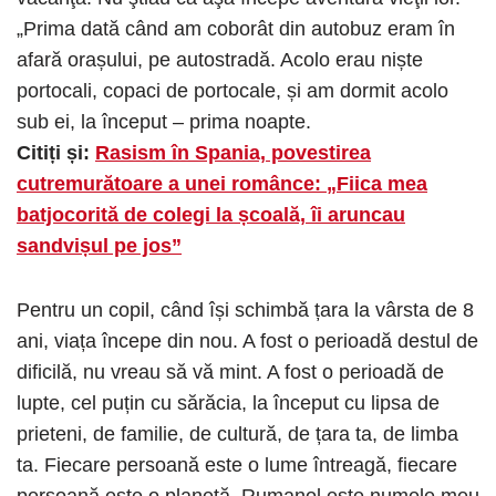
„Prima dată când am coborât din autobuz eram în
afară orașului, pe autostradă. Acolo erau niște
portocali, copaci de portocale, și am dormit acolo
sub ei, la început – prima noapte.
Citiți și:
Rasism în Spania, povestirea
cutremurătoare a unei românce: „Fiica mea
batjocorită de colegi la școală, îi aruncau
sandvișul pe jos”
Pentru un copil, când își schimbă țara la vârsta de 8
ani, viața începe din nou. A fost o perioadă destul de
dificilă, nu vreau să vă mint. A fost o perioadă de
lupte, cel puțin cu sărăcia, la început cu lipsa de
prieteni, de familie, de cultură, de țara ta, de limba
ta. Fiecare persoană este o lume întreagă, fiecare