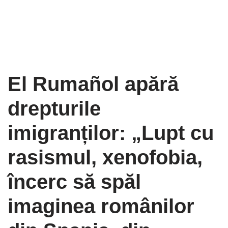
El Rumañol apără
drepturile
imigranților: „Lupt cu
rasismul, xenofobia,
încerc să spăl
imaginea românilor