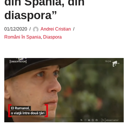
din Spania, din
diaspora”
01/12/2020
Andrei Cristian
Români în Spania
,
Diaspora