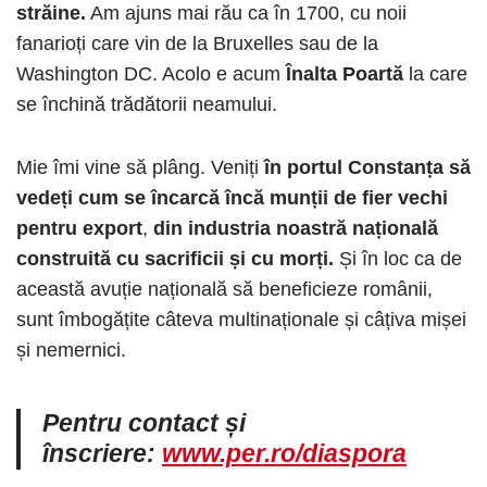
străine.
Am ajuns mai rău ca în 1700, cu noii
fanarioți care vin de la Bruxelles sau de la
Washington DC. Acolo e acum
Înalta Poartă
la care
se închină trădătorii neamului.
Mie îmi vine să plâng. Veniți
în portul Constanța să
vedeți cum se încarcă încă munții de fier vechi
pentru export
,
din industria noastră națională
construită cu sacrificii și cu morți.
Și în loc ca de
această avuție națională să beneficieze românii,
sunt îmbogățite câteva multinaționale și câțiva mișei
și nemernici.
Pentru contact și
înscriere:
www.per.ro/diaspora