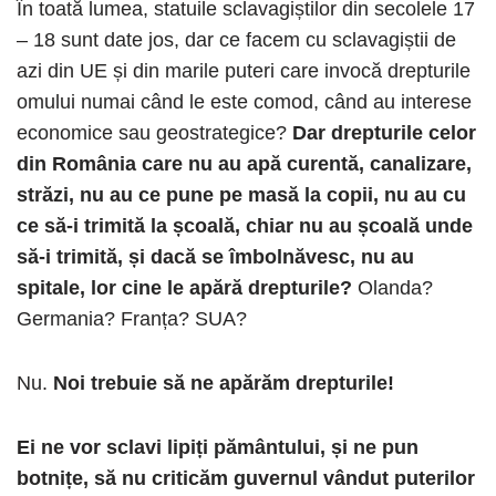
În toată lumea, statuile sclavagiștilor din secolele 17
– 18 sunt date jos, dar ce facem cu sclavagiștii de
azi din UE și din marile puteri care invocă drepturile
omului numai când le este comod, când au interese
economice sau geostrategice?
Dar drepturile celor
din România care nu au apă curentă, canalizare,
străzi, nu au ce pune pe masă la copii, nu au cu
ce să-i trimită la școală, chiar nu au școală unde
să-i trimită, și dacă se îmbolnăvesc, nu au
spitale, lor cine le apără drepturile?
Olanda?
Germania? Franța? SUA?
Nu.
Noi trebuie să ne apărăm drepturile!
Ei ne vor sclavi lipiți pământului, și ne pun
botnițe, să nu criticăm guvernul vândut puterilor