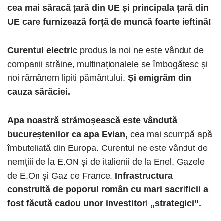
cea mai săracă țară din UE și principala țară din
UE care furnizează forță de muncă foarte ieftină!
Curentul electric
produs la noi ne este vândut de
companii străine, multinaționalele se îmbogățesc și
noi rămânem lipiți pământului.
Și emigrăm din
cauza sărăciei.
Apa noastră strămoșească este vândută
bucureștenilor ca apa Evian,
cea mai scumpă apă
îmbuteliată din Europa. Curentul ne este vândut de
nemțiii de la E.ON și de italienii de la Enel. Gazele
de E.On și Gaz de France.
Infrastructura
construită de poporul român cu mari sacrificii a
fost făcută cadou unor investitori „strategici”.