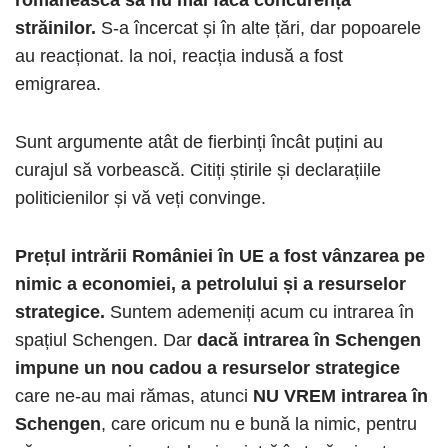
românească să nu mai facă concurență
străinilor.
S-a încercat și în alte țări, dar popoarele
au reacționat. la noi, reacția indusă a fost
emigrarea.
Sunt argumente atât de fierbinți încât puțini au
curajul să vorbească. Citiți știrile și declarațiile
politicienilor și vă veți convinge.
Prețul intrării României în UE a fost vânzarea pe
nimic a economiei, a petrolului și a resurselor
strategice.
Suntem ademeniți acum cu intrarea în
spațiul Schengen. Dar
dacă intrarea în Schengen
impune un nou cadou a resurselor strategice
care ne-au mai rămas, atunci
NU VREM intrarea în
Schengen
, care oricum nu e bună la nimic, pentru