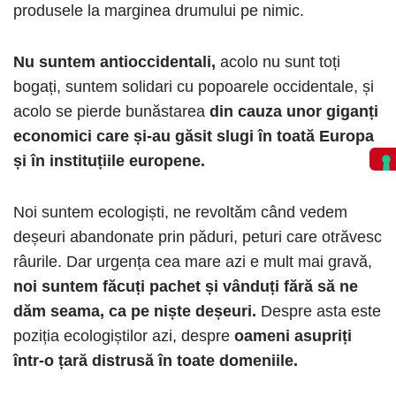
produsele la marginea drumului pe nimic.
Nu suntem antioccidentali,
acolo nu sunt toți
bogați, suntem solidari cu popoarele occidentale, și
acolo se pierde bunăstarea
din cauza unor
giganți
economici care și-au găsit slugi în toată Europa
și în instituțiile europene.
Noi suntem ecologiști, ne revoltăm când vedem
deșeuri abandonate prin păduri, peturi care otrăvesc
râurile. Dar urgența cea mare azi e mult mai gravă,
noi suntem făcuți pachet și vânduți fără să ne
dăm seama, ca pe niște deșeuri.
Despre asta este
poziția ecologiștilor azi, despre
oameni asupriți
într-o țară distrusă în toate domeniile.