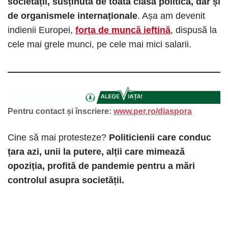
societății, susținută de toată clasa politică, dar și
de organismele internaționale
. Așa am devenit
indienii Europei,
forța de muncă ieftină
, dispusă la
cele mai grele munci, pe cele mai mici salarii.
Pentru contact și înscriere:
www.per.ro/diaspora
Cine să mai protesteze?
Politicienii care conduc
țara azi, unii la putere, alții care mimează
opoziția, profită de pandemie pentru a mări
controlul asupra societății.