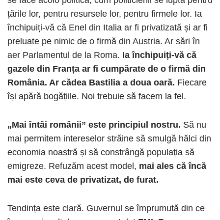
se face acolo politică, cum politicienii se luptă pentru
țările lor, pentru resursele lor, pentru firmele lor. Ia
închipuiți-vă că Enel din Italia ar fi privatizată și ar fi
preluate pe nimic de o firmă din Austria. Ar sări în
aer Parlamentul de la Roma.
Ia închipuiți-vă că
gazele din Franța ar fi cumpărate de o firmă din
România. Ar cădea Bastilia a doua oară.
Fiecare
își apără bogățiile. Noi trebuie să facem la fel.
„Mai întâi românii” este principiul nostru.
Să nu
mai permitem intereselor străine să smulgă hălci din
economia noastră și să constrângă populația să
emigreze. Refuzăm acest model,
mai ales că încă
mai este ceva de privatizat, de furat.
Tendința este clară. Guvernul se împrumută din ce