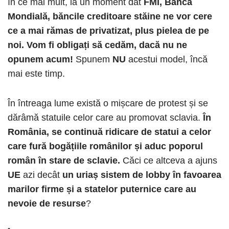
în ce mai mult, la un moment dat
FMI, Banca
Mondială, băncile creditoare stăine ne vor cere
ce a mai rămas de privatizat, plus pielea de pe
noi.
Vom fi obligați să cedăm, dacă nu ne
opunem acum!
Spunem
NU
acestui model, încă
mai este timp.
În întreaga lume există o mișcare de protest și se
dărâmă statuile celor care au promovat sclavia.
În
România, se continuă ridicare de statui a celor
care fură bogățiile românilor și aduc poporul
român în stare de sclavie.
Căci ce altceva a ajuns
UE
azi decât
un uriaș sistem de lobby în favoarea
marilor firme și a statelor puternice care au
nevoie de resurse
?