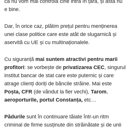
că nu vom mai controla cine intră în țară, și asta nu
e bine.
Dar, în orice caz, plătim prețul pentru menținerea
unei clase politice care este atât de slugarnică și
aservită cu UE și cu multinaționalele.
Cu siguranță
mai suntem atractivi pentru marii
profitori
: se vorbește de
privatizarea CEC
, singurul
institut bancar de stat care este puternic și care
atrage clienți doriți de băncile străine. Mai este
Poșta, CFR
(de vândut la fier vechi),
Tarom
,
aeroporturile, portul Constanța,
etc…
Pădurile
sunt în continuare tăiate într-un ritm
criminal de firme susținute din străinătate și de unii