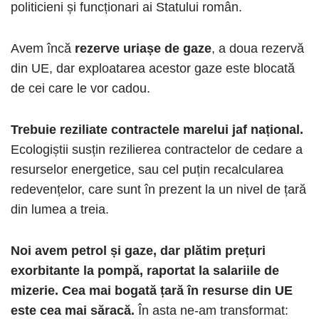
politicieni și funcționari ai Statului român.
Avem încă
rezerve uriașe de gaze
, a doua rezervă
din UE, dar exploatarea acestor gaze este blocată
de cei care le vor cadou.
Trebuie reziliate contractele marelui jaf național.
Ecologiștii susțin rezilierea contractelor de cedare a
resurselor energetice, sau cel puțin recalcularea
redevențelor, care sunt în prezent la un nivel de țară
din lumea a treia.
Noi avem petrol și gaze, dar plătim prețuri
exorbitante la pompă, raportat la salariile de
mizerie. Cea mai bogată țară în resurse din UE
este cea mai săracă.
În asta ne-am transformat: