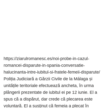
https://ziarulromanesc.es/noi-probe-in-cazul-
romancei-disparute-in-spania-conversatie-
halucinanta-intre-iubitul-si-fratele-femeii-disparute/
Poliția Judiciară a Gărzii Civile de la Málaga și
unitățile teritoriale efectuează ancheta, în urma
plângerii prezentate de iubitul ei pe 12 iunie. El a
spus că a dispărut, dar crede că plecarea este
voluntară. El a susținut că femeia a plecat în