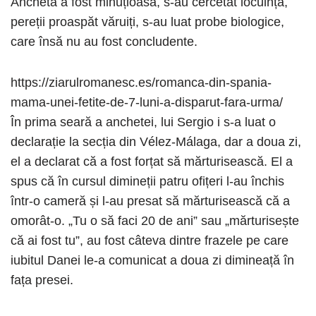
Ancheta a fost minuțioasă, s-au cercetat locuința,
pereții proaspăt văruiți, s-au luat probe biologice,
care însă nu au fost concludente.
https://ziarulromanesc.es/romanca-din-spania-
mama-unei-fetite-de-7-luni-a-disparut-fara-urma/
În prima seară a anchetei, lui Sergio i s-a luat o
declarație la secția din Vélez-Málaga, dar a doua zi,
el a declarat că a fost forțat să mărturisească. El a
spus că în cursul dimineții patru ofițeri l-au închis
într-o cameră și l-au presat să mărturisească că a
omorât-o. „Tu o să faci 20 de ani” sau „mărturisește
că ai fost tu”, au fost câteva dintre frazele pe care
iubitul Danei le-a comunicat a doua zi dimineață în
fața presei.