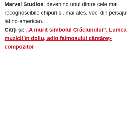
Marvel Studios
, devenind unul dintre cele mai
recognoscibile chipuri și, mai ales, voci din peisajul
latino-american.
Citiți și:
„A murit simbolul Crăciunului”. Lumea
muzicii în doliu, adio faimosului cântăreț-
compozitor