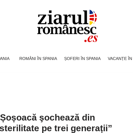
SPANIA
ROMÂNI ÎN SPANIA
ȘOFERI ÎN SPANIA
VACANȚE ÎN
 Șoșoacă şochează din
terilitate pe trei generații”