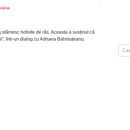
mânia
ă
stârnesc hohote de râs. Aceasta a susținut că
ații”, într-un dialog cu Adriana Bahmuțeanu.