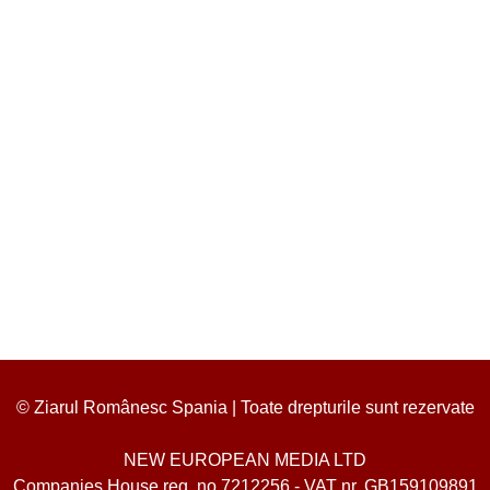
© Ziarul Românesc Spania | Toate drepturile sunt rezervate
NEW EUROPEAN MEDIA LTD
Companies House reg. no.7212256 - VAT nr. GB159109891