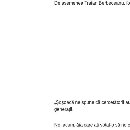
De asemenea Traian Berbeceanu, fostu
„Șoșoacă ne spune că cercetătorii au s
generații.
No, acum, ăia care ați votat-o să ne 