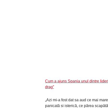
Cum a ajuns Spania unul dintre lideri
drag”
„Azi mi-a fost dat sa aud ce mai mar
panicată si isterică, ce părea scapăt