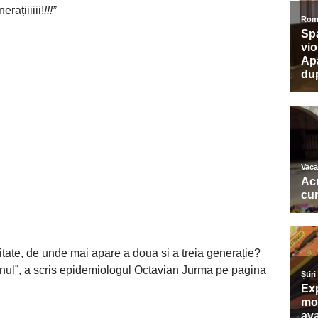
rațiiiiii!
!!!”
itate, de unde mai apare a doua si a treia generație?
inul”, a scris epidemiologul Octavian Jurma pe pagina