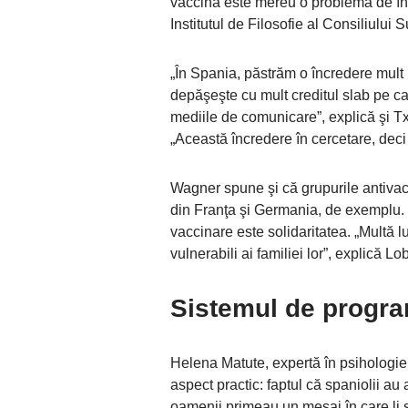
vaccina este mereu o problemă de înc
Institutul de Filosofie al Consiliului
„În Spania, păstrăm o încredere mult m
depăşeşte cu mult creditul slab pe car
mediile de comunicare”, explică şi Tx
„Această încredere în cercetare, deci ş
Wagner spune şi că grupurile antivac
din Franţa şi Germania, de exemplu. 
vaccinare este solidaritatea. „Multă 
vulnerabili ai familiei lor”, explică Lo
Sistemul de progra
Helena Matute, expertă în psihologie
aspect practic: faptul că spaniolii au
oamenii primeau un mesaj în care li 