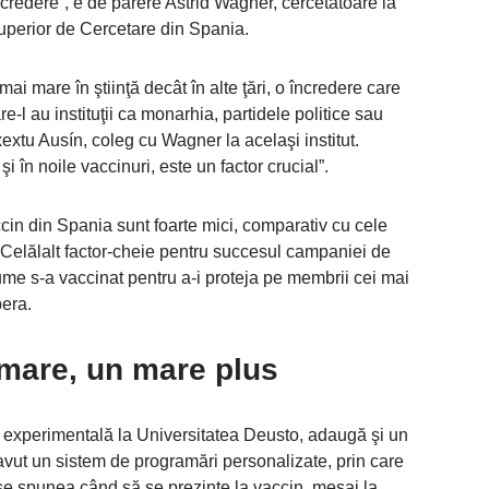
redere”, e de părere Astrid Wagner, cercetătoare la
 Superior de Cercetare din Spania.
ai mare în ştiinţă decât în alte ţări, o încredere care
e-l au instituţii ca monarhia, partidele politice sau
extu Ausín, coleg cu Wagner la acelaşi institut.
i în noile vaccinuri, este un factor crucial”.
cin din Spania sunt foarte mici, comparativ cu cele
Celălalt factor-cheie pentru succesul campaniei de
lume s-a vaccinat pentru a-i proteja pe membrii cei mai
bera.
mare, un mare plus
 experimentală la Universitatea Deusto, adaugă şi un
 avut un sistem de programări personalizate, prin care
se spunea când să se prezinte la vaccin, mesaj la