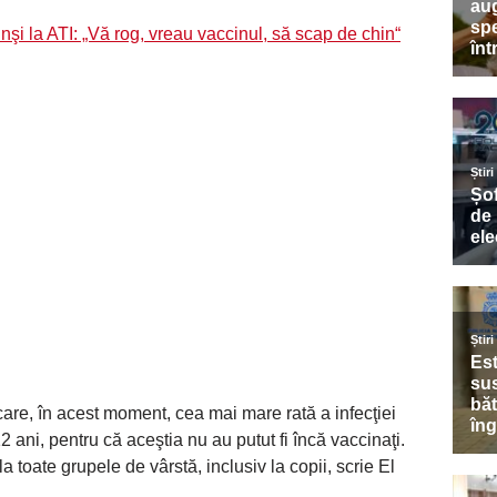
nşi la ATI: „Vă rog, vreau vaccinul, să scap de chin“
care, în acest moment, cea mai mare rată a infecţiei
2 ani, pentru că aceştia nu au putut fi încă vaccinaţi.
toate grupele de vârstă, inclusiv la copii, scrie El