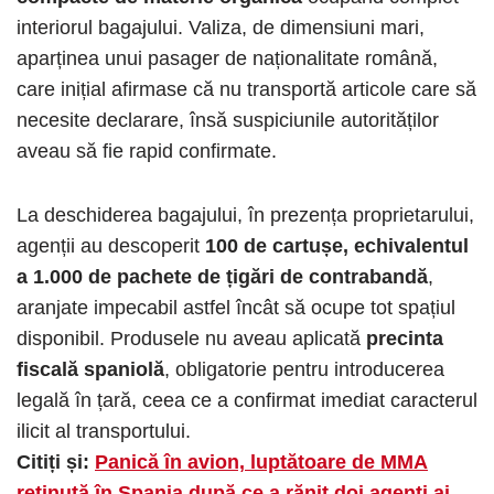
interiorul bagajului. Valiza, de dimensiuni mari,
aparținea unui pasager de naționalitate română,
care inițial afirmase că nu transportă articole care să
necesite declarare, însă suspiciunile autorităților
aveau să fie rapid confirmate.
La deschiderea bagajului, în prezența proprietarului,
agenții au descoperit
100 de cartușe, echivalentul
a 1.000 de pachete de țigări de contrabandă
,
aranjate impecabil astfel încât să ocupe tot spațiul
disponibil. Produsele nu aveau aplicată
precinta
fiscală spaniolă
, obligatorie pentru introducerea
legală în țară, ceea ce a confirmat imediat caracterul
ilicit al transportului.
Citiți și:
Panică în avion, luptătoare de MMA
reținută în Spania după ce a rănit doi agenți ai