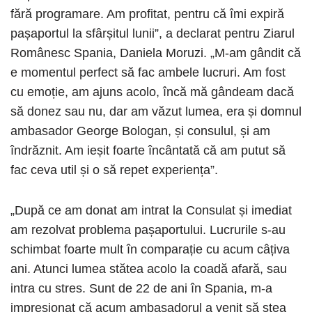
fără programare. Am profitat, pentru că îmi expiră
pașaportul la sfârșitul lunii”, a declarat pentru Ziarul
Românesc Spania, Daniela Moruzi. „M-am gândit că
e momentul perfect să fac ambele lucruri. Am fost
cu emoție, am ajuns acolo, încă mă gândeam dacă
să donez sau nu, dar am văzut lumea, era și domnul
ambasador George Bologan, și consulul, și am
îndrăznit. Am ieșit foarte încântată că am putut să
fac ceva util și o să repet experiența”.
„După ce am donat am intrat la Consulat și imediat
am rezolvat problema pașaportului. Lucrurile s-au
schimbat foarte mult în comparație cu acum câțiva
ani. Atunci lumea stătea acolo la coadă afară, sau
intra cu stres. Sunt de 22 de ani în Spania, m-a
impresionat că acum ambasadorul a venit să stea