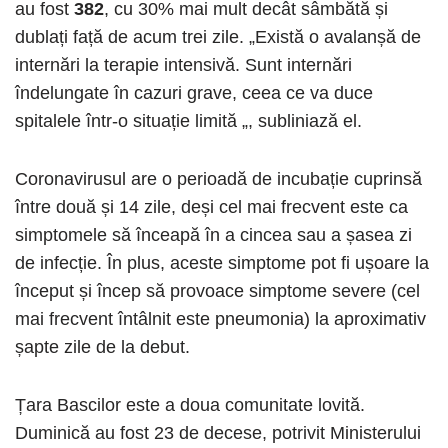
au fost
382
, ​​cu 30% mai mult decât sâmbătă și
dublați față de acum trei zile. „Există o avalanșă de
internări la terapie intensivă. Sunt internări
îndelungate în cazuri grave, ceea ce va duce
spitalele într-o situație limită „, subliniază el.
Coronavirusul are o perioadă de incubație cuprinsă
între două și 14 zile, deși cel mai frecvent este ca
simptomele să înceapă în a cincea sau a șasea zi
de infecție. În plus, aceste simptome pot fi ușoare la
început și încep să provoace simptome severe (cel
mai frecvent întâlnit este pneumonia) la aproximativ
șapte zile de la debut.
Țara Bascilor este a doua comunitate lovită.
Duminică au fost 23 de decese, potrivit Ministerului