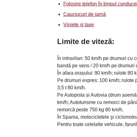
Folosire telefon în timpul conducer
Cauciucuri de iarnă
Viniete și taxe
Limite de viteză:
În intravilan: 50 km/h pe drumuri cu 
bandă pe sens / 20 km/h pe drumuri cu
În afara orașului: 90 km/h; rulote 80
Pe drumuri expres: 100 km/h; rulote p
3,5 t 80 km/h.
Pe Autopista și Autovia (drum asemănă
km/h; Autoturisme cu remorci de până 
remorcă peste 750 kg 80 km/h.
În Spania, motocicletele şi ciclomotoa
Pentru toate celelalte vehicule, faruril