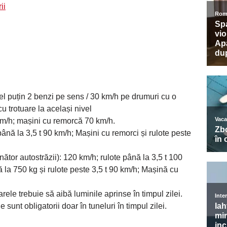
ii
cel puțin 2 benzi pe sens / 30 km/h pe drumuri cu o
 trotuare la același nivel
 km/h; mașini cu remorcă 70 km/h.
ână la 3,5 t 90 km/h; Mașini cu remorci și rulote peste
tor autostrăzii): 120 km/h; rulote până la 3,5 t 100
la 750 kg și rulote peste 3,5 t 90 km/h; Mașină cu
rele trebuie să aibă luminile aprinse în timpul zilei.
e sunt obligatorii doar în tuneluri în timpul zilei.