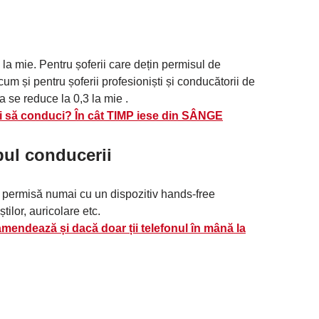
 la mie. Pentru șoferii care dețin permisul de
um și pentru șoferii profesioniști și conducătorii de
a se reduce la 0,3 la mie .
vrei să conduci? În cât TIMP iese din SÂNGE
pul conducerii
e permisă numai cu un dispozitiv hands-free
tilor, auricolare etc.
mendează și dacă doar ții telefonul în mână la