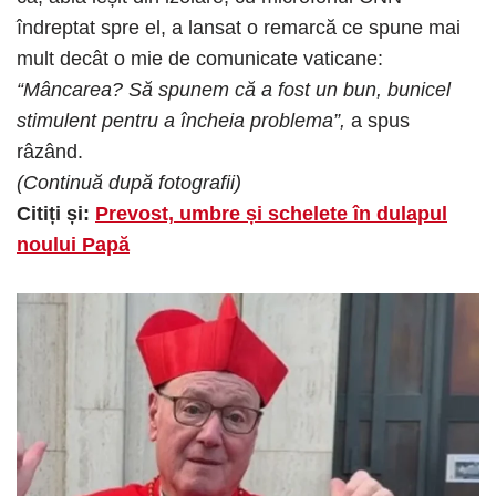
îndreptat spre el, a lansat o remarcă ce spune mai
mult decât o mie de comunicate vaticane:
“Mâncarea? Să spunem că a fost un bun, bunicel
stimulent pentru a încheia problema”,
a spus
râzând.
(Continuă după fotografii)
Citiți și:
Prevost, umbre și schelete în dulapul
noului Papă