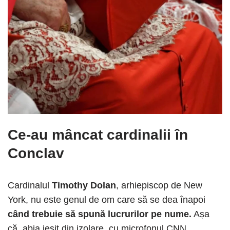
Ce-au mâncat cardinalii în
Conclav
Cardinalul
Timothy Dolan
, arhiepiscop de New
York, nu este genul de om care să se dea înapoi
când trebuie să spună lucrurilor pe nume.
Așa
că, abia ieșit din izolare, cu microfonul CNN