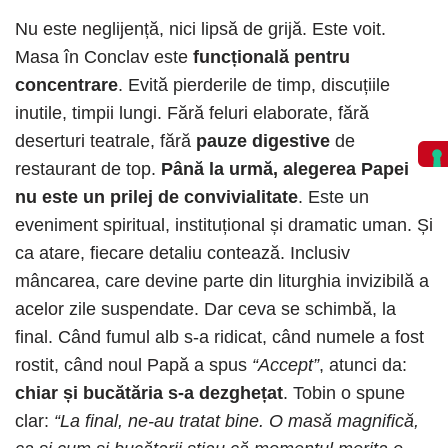
Nu este neglijență, nici lipsă de grijă. Este voit.
Masa în Conclav este
funcțională pentru
concentrare
. Evită pierderile de timp, discuțiile
inutile, timpii lungi. Fără feluri elaborate, fără
deserturi teatrale, fără
pauze digestive
de
restaurant de top.
Până la urmă, alegerea Papei
nu este un prilej de convivialitate
. Este un
eveniment spiritual, instituțional și dramatic uman. Și
ca atare, fiecare detaliu contează. Inclusiv
mâncarea, care devine parte din liturghia invizibilă a
acelor zile suspendate. Dar ceva se schimbă, la
final. Când fumul alb s-a ridicat, când numele a fost
rostit, când noul Papă a spus
“Accept”
, atunci da:
chiar și bucătăria s-a dezghețat
. Tobin o spune
clar:
“La final, ne-au tratat bine. O masă magnifică,