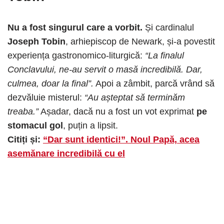
Nu a fost singurul care a vorbit.
Și cardinalul
Joseph Tobin
, arhiepiscop de Newark, și-a povestit
experiența gastronomico-liturgică:
“La finalul
Conclavului, ne-au servit o masă incredibilă. Dar,
culmea, doar la final”.
Apoi a zâmbit, parcă vrând să
dezvăluie misterul:
“Au așteptat să terminăm
treaba.”
Așadar, dacă nu a fost un vot exprimat
pe
stomacul gol
, puțin a lipsit.
Citiți și:
“Dar sunt identici!”. Noul Papă, acea
asemănare incredibilă cu el