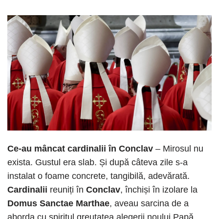
Ce-au mâncat cardinalii în Conclav
– Mirosul nu
exista. Gustul era slab. Și după câteva zile s-a
instalat o foame concrete, tangibilă, adevărată.
Cardinalii
reuniți în
Conclav
, închiși în izolare la
Domus Sanctae Marthae
, aveau sarcina de a
aborda cu spiritul greutatea alegerii noului Papă.