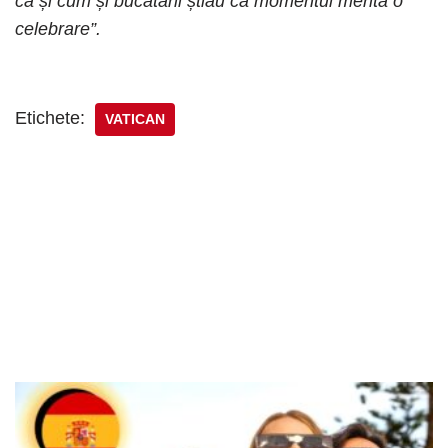
ca și cum și bucătarii știau că momentul merita o
celebrare”.
Etichete:
VATICAN