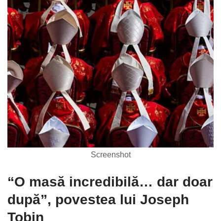
Screenshot
“O masă incredibilă… dar doar
după”, povestea lui Joseph
Tobin