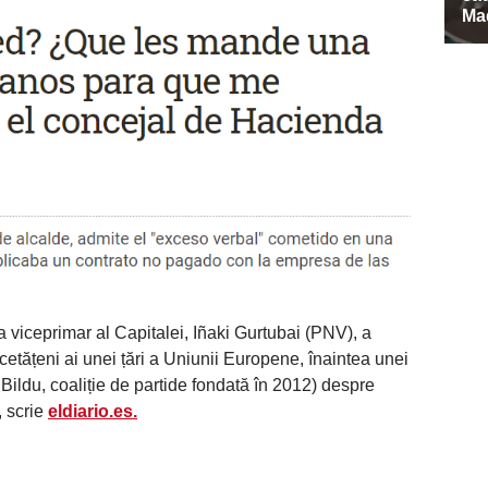
a viceprimar al Capitalei, Iñaki Gurtubai (PNV), a
etățeni ai unei țări a Uniunii Europene, înaintea unei
 Bildu, coaliție de partide fondată în 2012) despre
, scrie
eldiario.es.