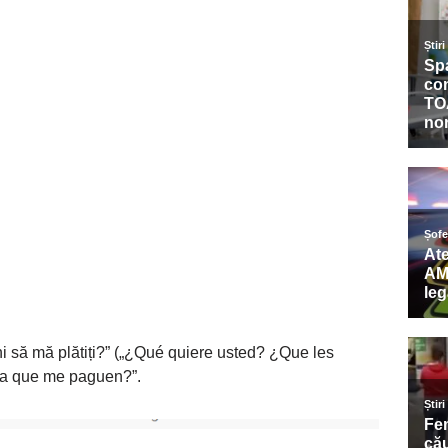
ni să mă plătiți?” („¿Qué quiere usted? ¿Que les
ra que me paguen?”.