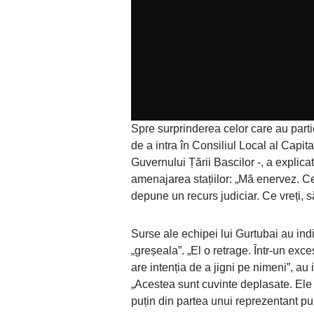
Spre surprinderea celor care au partic
de a intra în Consiliul Local al Capita
Guvernului Țării Bascilor -, a explicat
amenajarea stațiilor: „Mă enervez. C
depune un recurs judiciar. Ce vreți, 
Surse ale echipei lui Gurtubai au ind
„greșeala”. „El o retrage. Într-un exces
are intenția de a jigni pe nimeni”, au 
„Acestea sunt cuvinte deplasate. Ele 
puțin din partea unui reprezentant pub