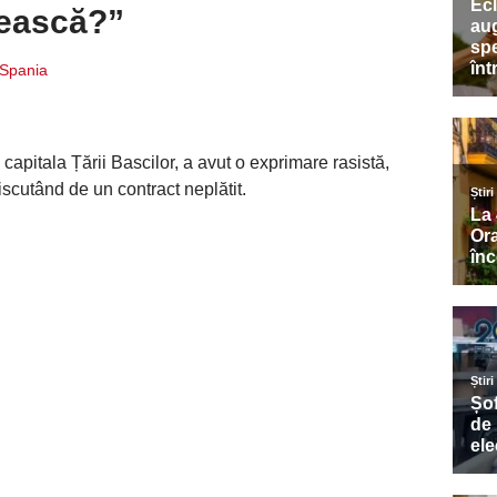
tească?”
i Spania
 capitala Țării Bascilor, a avut o exprimare rasistă,
iscutând de un contract neplătit.