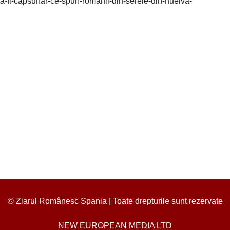
-a-fi-capsunar-ce-spun-romanii-din-serele-din-huelva-
© Ziarul Românesc Spania | Toate drepturile sunt rezervate
NEW EUROPEAN MEDIA LTD