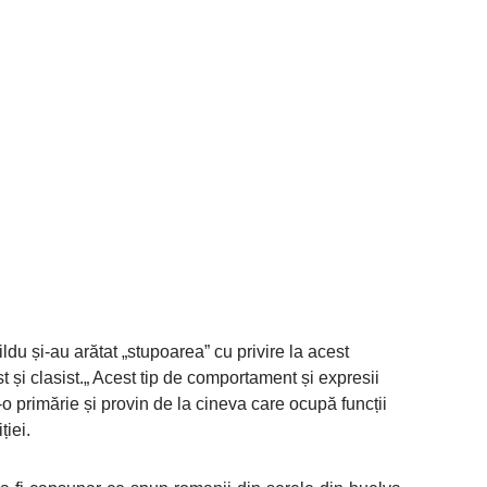
ldu și-au arătat „stupoarea” cu privire la acest
t și clasist.„ Acest tip de comportament și expresii
r-o primărie și provin de la cineva care ocupă funcții
ției.