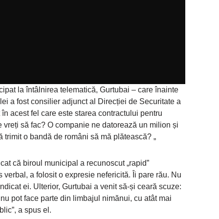
ipat la întâlnirea telematică, Gurtubai – care înainte
lei a fost consilier adjunct al Direcției de Securitate a
 în acest fel care este starea contractului pentru
e vreți să fac? O companie ne datorează un milion și
să trimit o bandă de români să mă plătească? „
icat că biroul municipal a recunoscut „rapid”
 verbal, a folosit o expresie nefericită. Îi pare rău. Nu
indicat ei. Ulterior, Gurtubai a venit să-și ceară scuze:
nu pot face parte din limbajul nimănui, cu atât mai
lic”, a spus el.