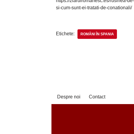
https://ziarulromanesc.es/rusinea-de
si-cum-sunt-ei-tratati-de-conationali/
Etichete:
ROMÂNI ÎN SPANIA
Despre noi
Contact