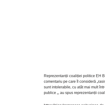
Reprezentanții coaliției politice EH Bi
comentariu pe care îl consideră „rasis
sunt intolerabile, cu atât mai mult înt
publice „, au spus reprezentanții coali