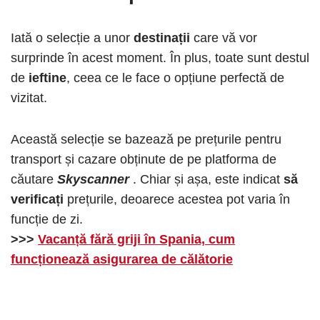
Iată o selecție a unor
destinații
care vă vor
surprinde în acest moment. În plus, toate sunt destul
de
ieftine
, ceea ce le face o opțiune perfectă de
vizitat.
Această selecție se bazează pe prețurile pentru
transport și cazare obținute de pe platforma de
căutare
Skyscanner
. Chiar și așa, este indicat
să
verificați
prețurile, deoarece acestea pot varia în
funcție de zi.
>>>
Vacanță fără griji în Spania, cum
funcționează asigurarea de călătorie