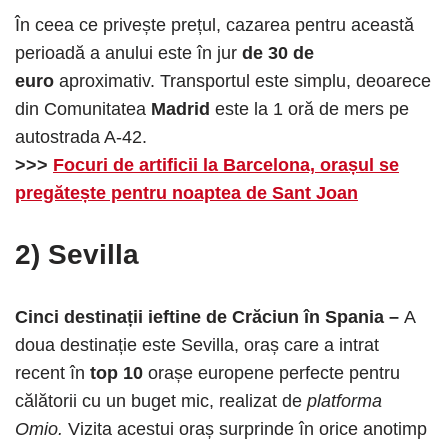
În ceea ce privește prețul, cazarea pentru această
perioadă a anului este în jur
de 30 de
euro
aproximativ. Transportul este simplu, deoarece
din Comunitatea
Madrid
este la 1 oră de mers pe
autostrada A-42.
>>>
Focuri de artificii la Barcelona, orașul se
pregătește pentru noaptea de Sant Joan
2) Sevilla
Cinci destinații ieftine de Crăciun în Spania –
A
doua destinație este Sevilla, oraș care a intrat
recent în
top 10
orașe europene perfecte pentru
călătorii cu un buget mic, realizat de
platforma
Omio.
Vizita acestui oraș surprinde în orice anotimp