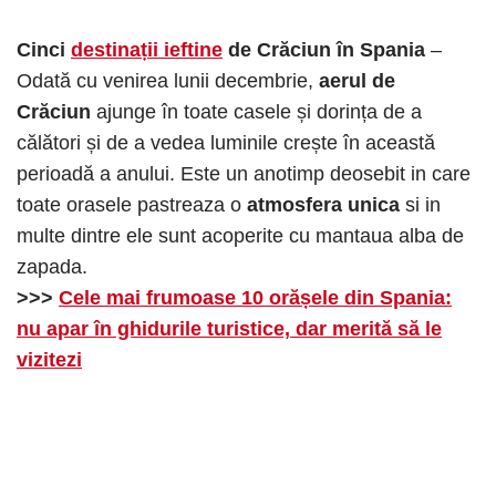
Cinci
destinații ieftine
de Crăciun în Spania
–
Odată cu venirea lunii decembrie,
aerul de
Crăciun
ajunge în toate casele și dorința de a
călători și de a vedea luminile crește în această
perioadă a anului. Este un anotimp deosebit in care
toate orasele pastreaza o
atmosfera unica
si in
multe dintre ele sunt acoperite cu mantaua alba de
zapada.
>>>
Cele mai frumoase 10 orășele din Spania:
nu apar în ghidurile turistice, dar merită să le
vizitezi