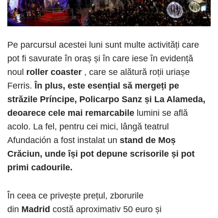
Pe parcursul acestei luni sunt multe activități care
pot fi savurate în oraș și în care iese în evidență
noul
roller coaster
, care se alătură roții uriașe
Ferris.
În plus, este esențial să mergeți pe
străzile Príncipe, Policarpo Sanz și La Alameda,
deoarece cele mai remarcabile
lumini se află
acolo. La fel, pentru cei mici, lângă teatrul
Afundación a fost instalat un
stand de Moș
Crăciun, unde își pot depune scrisorile și pot
primi cadourile.
În ceea ce privește prețul, zborurile
din
Madrid
costă aproximativ 50 euro și