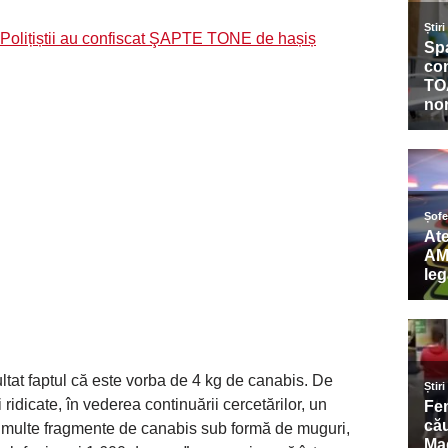
 Polițiștii au confiscat ŞAPTE TONE de hașiș
ultat faptul că este vorba de 4 kg de canabis. De
idicate, în vederea continuării cercetărilor, un
ai multe fragmente de canabis sub formă de muguri,