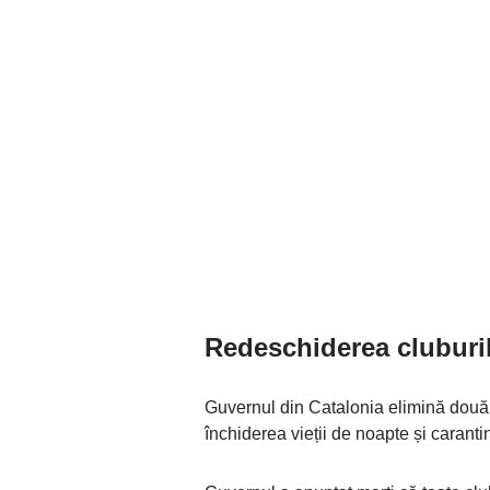
Redeschiderea cluburil
Guvernul din Catalonia elimină două di
închiderea vieții de noapte și caranti