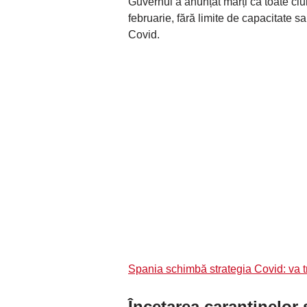
Guvernul a anunțat marți că toate cl
februarie, fără limite de capacitate sa
Covid.
Spania schimbă strategia Covid: va t
Încetarea carantinelor 