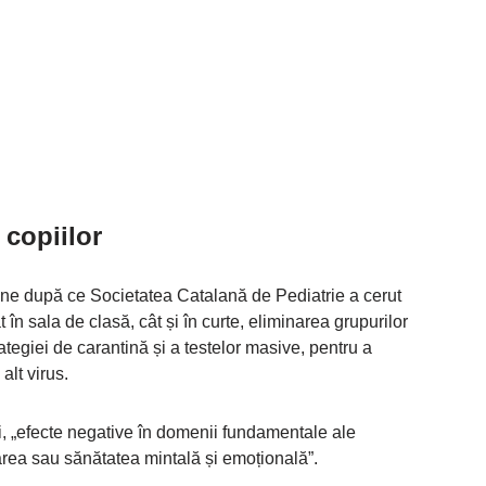
 copiilor
vine după ce Societatea Catalană de Pediatrie a cerut
 în ​​sala de clasă, cât și în curte, eliminarea grupurilor
rategiei de carantină și a testelor masive, pentru a
alt virus.
ății, „efecte negative în domenii fundamentale ale
area sau sănătatea mintală și emoțională”.