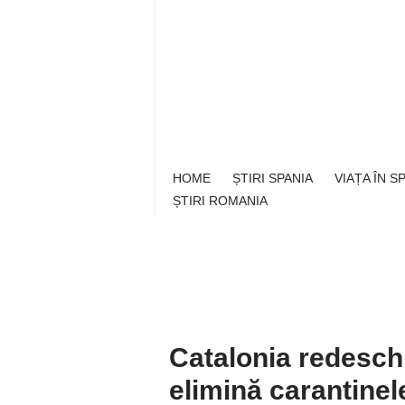
Sari
la
conținut
HOME
ȘTIRI SPANIA
VIAȚA ÎN 
ȘTIRI ROMANIA
Catalonia redeschi
elimină carantinel