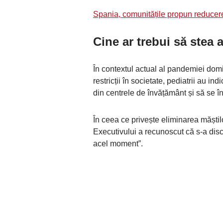
Spania, comunitățile propun reducerea
Cine ar trebui să stea 
În contextul actual al pandemiei domi
restricții în societate, pediatrii au i
din centrele de învățământ și să se î
În ceea ce privește eliminarea măștilo
Executivului a recunoscut că s-a discu
acel moment”.