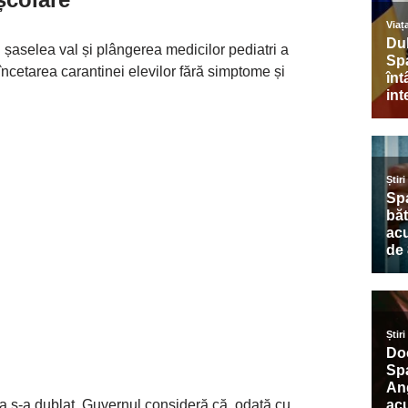
al șaselea val și plângerea medicilor pediatri a
încetarea carantinei elevilor fără simptome și
rba s-a dublat. Guvernul consideră că, odată cu