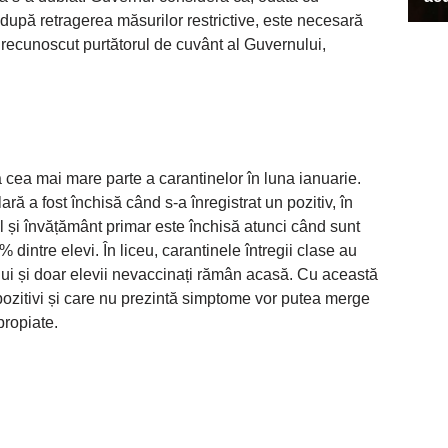
i după retragerea măsurilor restrictive, este necesară
 recunoscut purtătorul de cuvânt al Guvernului,
 cea mai mare parte a carantinelor în luna ianuarie.
ră a fost închisă când s-a înregistrat un pozitiv, în
il și învățământ primar este închisă atunci când sunt
 dintre elevi. În liceu, carantinele întregii clase au
ului și doar elevii nevaccinați rămân acasă. Cu această
pozitivi și care nu prezintă simptome vor putea merge
propiate.