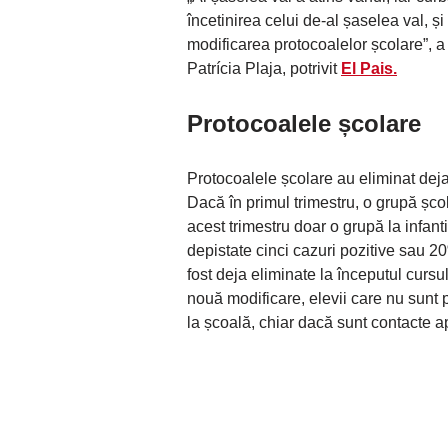
încetinirea celui de-al șaselea val, ș
modificarea protocoalelor școlare”, a
Patrícia Plaja, potrivit
El Pais.
Protocoalele școlare
Protocoalele școlare au eliminat deja
Dacă în primul trimestru, o grupă școla
acest trimestru doar o grupă la infant
depistate cinci cazuri pozitive sau 20%
fost deja eliminate la începutul curs
nouă modificare, elevii care nu sunt 
la școală, chiar dacă sunt contacte a