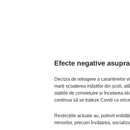
Efecte negative asupra
Decizia de retragere a carantinelor 
marți scoaterea măștilor din școli, atât
stabile de conviețuire și încetarea st
continua să se trateze Covid ca orice 
Restricțiile actuale au, potrivit entit
minorilor, precum învățarea, socializ