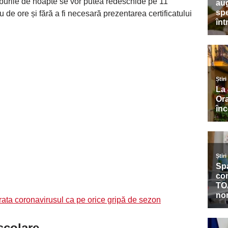
uburile de noapte se vor putea redeschide pe 11
u de ore și fără a fi necesară prezentarea certificatului
rata coronavirusul ca pe orice gripă de sezon
școlare