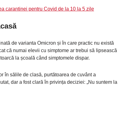
 carantinei pentru Covid de la 10 la 5 zile
acasă
nată de varianta Omicron și în care practic nu există
ndicat că numai elevii cu simptome ar trebui să lipsească
ntoarcă la școală când simptomele dispar.
r în sălile de clasă, purtătoarea de cuvânt a
tat, dar a fost clară în privința deciziei: „Nu suntem la