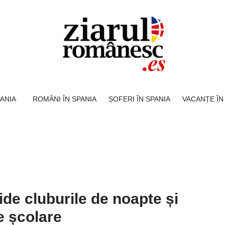
SPANIA
ROMÂNI ÎN SPANIA
ȘOFERI ÎN SPANIA
VACANȚE ÎN
de cluburile de noapte și
e școlare