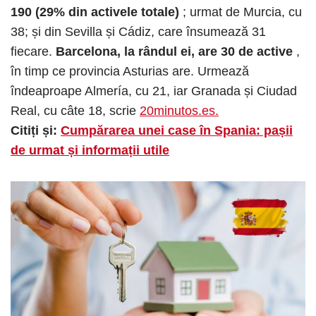
190 (29% din activele totale)
; urmat de Murcia, cu
38; și din Sevilla și Cádiz, care însumează 31
fiecare.
Barcelona, ​​la rândul ei, are 30 de active
,
în timp ce provincia Asturias are. Urmează
îndeaproape Almería, cu 21, iar Granada și Ciudad
Real, cu câte 18, scrie
20minutos.es.
Citiți și:
Cumpărarea unei case în Spania: pașii
de urmat și informații utile