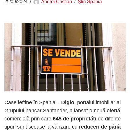
25/09/2024
Andrei Cristian
Știri Spania
Case ieftine în Spania –
Diglo
, portalul imobiliar al
Grupului bancar Santander, a lansat o nouă ofertă
comercială prin care
645 de proprietăți
de diferite
tipuri sunt scoase la vânzare cu
reduceri de până