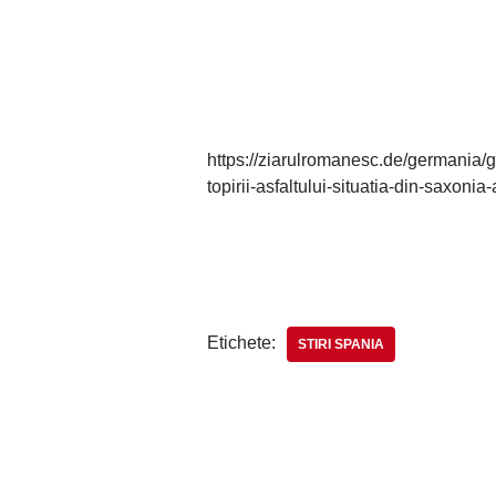
https://ziarulromanesc.de/germania/g
topirii-asfaltului-situatia-din-saxonia-
Etichete:
STIRI SPANIA