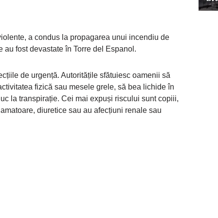
 violente, a condus la propagarea unui incendiu de
 au fost devastate în Torre del Espanol.
țiile de urgență. Autoritățile sfătuiesc oamenii să
ctivitatea fizică sau mesele grele, să bea lichide în
 duc la transpirație. Cei mai expuși riscului sunt copiii,
inflamatoare, diuretice sau au afecțiuni renale sau