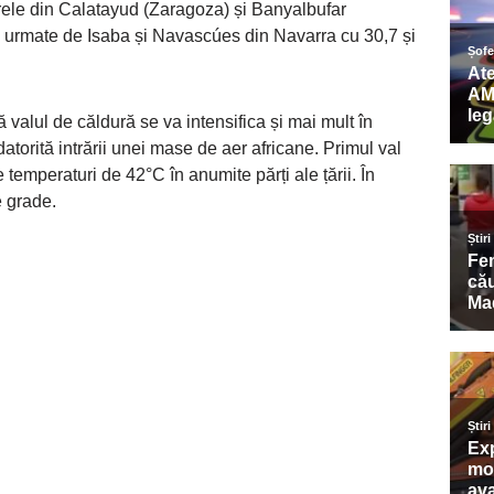
rele din Calatayud (Zaragoza) și Banyalbufar
, urmate de Isaba și Navascúes din Navarra cu 30,7 și
valul de căldură se va intensifica și mai mult în
torită intrării unei mase de aer africane. Primul val
temperaturi de 42°C în anumite părți ale țării. În
e grade.