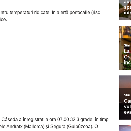
ntru temperaturi ridicate. În alertă portocalie (risc
ice.
 Cáseda a înregistrat la ora 07.00 32.3 grade, în timp
șele Andratx (Mallorca) și Segura (Guipúzcoa). O