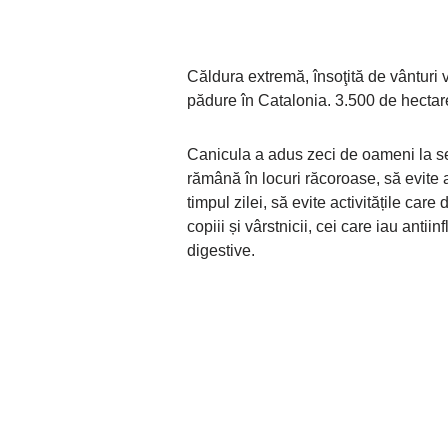
Căldura extremă, însoţită de vânturi
pădure în Catalonia. 3.500 de hectare
Canicula a adus zeci de oameni la sec
rămână în locuri răcoroase, să evite a
timpul zilei, să evite activitățile care
copiii și vârstnicii, cei care iau anti
digestive.