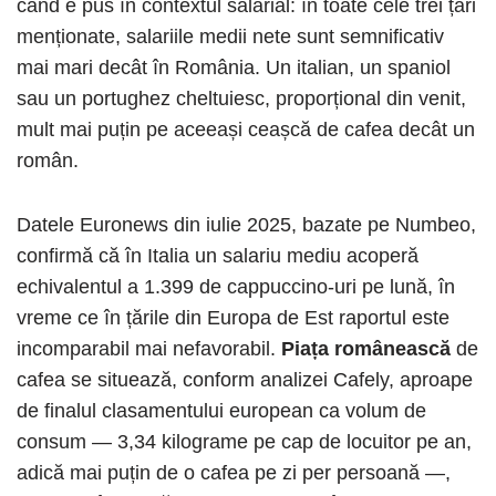
când e pus în contextul salarial: în toate cele trei țări
menționate, salariile medii nete sunt semnificativ
mai mari decât în România. Un italian, un spaniol
sau un portughez cheltuiesc, proporțional din venit,
mult mai puțin pe aceeași ceașcă de cafea decât un
român.
Datele Euronews din iulie 2025, bazate pe Numbeo,
confirmă că în Italia un salariu mediu acoperă
echivalentul a 1.399 de cappuccino-uri pe lună, în
vreme ce în țările din Europa de Est raportul este
incomparabil mai nefavorabil.
Piața românească
de
cafea se situează, conform analizei Cafely, aproape
de finalul clasamentului european ca volum de
consum — 3,34 kilograme pe cap de locuitor pe an,
adică mai puțin de o cafea pe zi per persoană —,