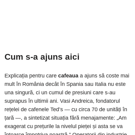
Cum s-a ajuns aici
Explicația pentru care
cafeaua
a ajuns să coste mai
mult în România decât în Spania sau Italia nu este
una singură, ci un cumul de presiuni care s-au
suprapus în ultimii ani. Vasi Andreica, fondatorul
rețelei de cafenele Ted’s — cu circa 70 de unități în
țară —, a sintetizat situația fără menajamente: „Am
exagerat cu prețurile la nivelul pieței și asta se va
întoarce împotriva noastră.” Operatorii din industrie