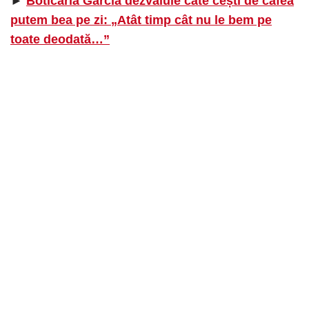
►
Boticaria García dezvăluie câte cești de cafea
putem bea pe zi: „Atât timp cât nu le bem pe
toate deodată…”