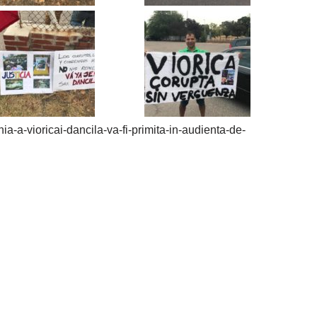
nia-a-vioricai-dancila-va-fi-primita-in-audienta-de-