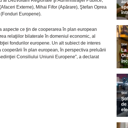
 al Dezvoltării Regionale şi Administraţiei Publice,
(Afaceri Externe), Mihai Fifor (Apărare), Ştefan Oprea
 (Fonduri Europene).
uta aspecte ce ţin de cooperarea în plan european
a relaţiilor bilaterale în domeniul economic, al
rbţiei fondurilor europene. Un alt subiect de interes
cooperării în plan european, în perspectiva preluării
şedinţiei Consiliului Uniunii Europene”, a declarat