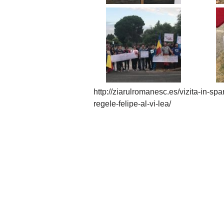
http://ziarulromanesc.es/vizita-in-spa
regele-felipe-al-vi-lea/