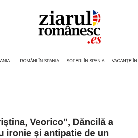
SPANIA
ROMÂNI ÎN SPANIA
ȘOFERI ÎN SPANIA
VACANȚE ÎN
riștina, Veorico”, Dăncilă a
 ironie și antipatie de un