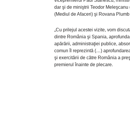
vicepremierul Paul Stănescu, ministru
dar şi de miniştrii Teodor Meleşcanu 
(Mediul de Afaceri) şi Rovana Plumb
„Cu prilejul acestei vizite, vom disc
dintre România şi Spania, aprofundare
apărării, administraţiei publice, abso
comun îl reprezintă (…) aprofundarea 
şi exercitării de către România a pre
premierul înainte de plecare.