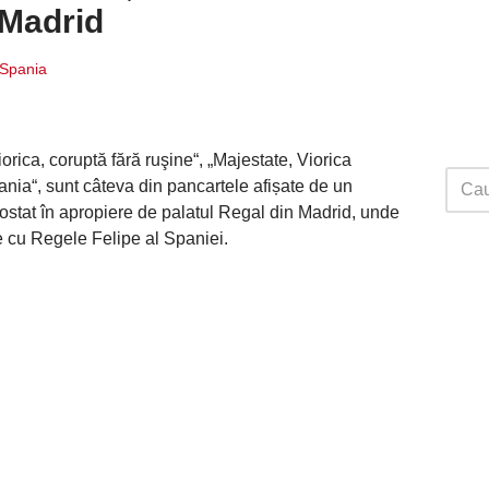
 Madrid
i Spania
Viorica, coruptă fără ruşine“, „Majestate, Viorica
nia“, sunt câteva din pancartele afișate de un
stat în apropiere de palatul Regal din Madrid, unde
e cu Regele Felipe al Spaniei.