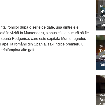
nta ironiilor după o serie de gafe, una dintre ele
lată în vizită în Muntenegru, a spus că se bucură să fie
să spună Podgorica, care este capitala Muntenegrului.
pel la românii din Spania, să-i indice premierului
preîntâmpina alte gafe.