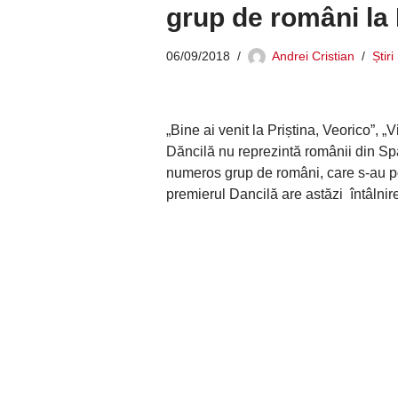
grup de români la
06/09/2018
Andrei Cristian
Știr
„Bine ai venit la Priștina, Veorico”, „
Dăncilă nu reprezintă românii din Spa
numeros grup de români, care s-au po
premierul Dancilă are astăzi întâlnir