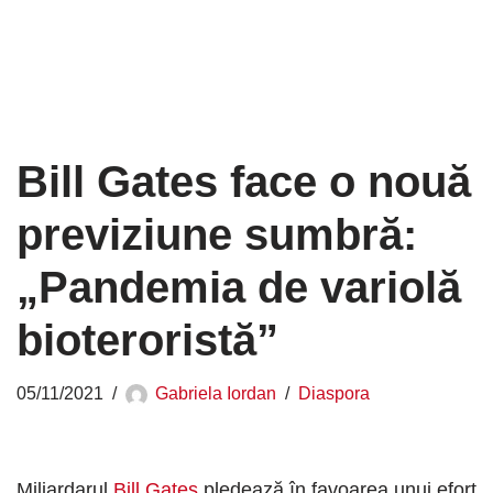
Bill Gates face o nouă
previziune sumbră:
„Pandemia de variolă
bioteroristă”
05/11/2021
Gabriela Iordan
Diaspora
Miliardarul
Bill Gates
pledează în favoarea unui efort