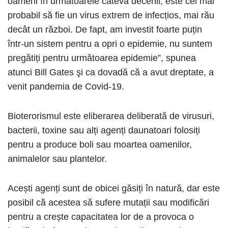
oameni în următoarele câteva decenii, este cel mai
probabil să fie un virus extrem de infecțios, mai rău
decât un război. De fapt, am investit foarte puțin
într-un sistem pentru a opri o epidemie, nu suntem
pregătiți pentru următoarea epidemie”, spunea
atunci Bill Gates şi ca dovadă că a avut dreptate, a
venit pandemia de Covid-19.
Bioterorismul este eliberarea deliberată de virusuri,
bacterii, toxine sau alți agenți daunatoari folosiți
pentru a produce boli sau moartea oamenilor,
animalelor sau plantelor.
Acești agenți sunt de obicei găsiți în natură, dar este
posibil că acestea să sufere mutații sau modificări
pentru a crește capacitatea lor de a provoca o