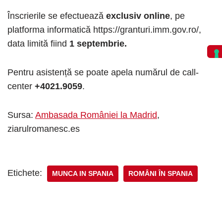
Înscrierile se efectuează
exclusiv online
, pe
platforma informatică https://granturi.imm.gov.ro/,
data limită fiind
1 septembrie.
Pentru asistență se poate apela numărul de call-
center
+4021.9059
.
Sursa:
Ambasada României la Madrid
,
ziarulromanesc.es
Etichete:
MUNCA IN SPANIA
ROMÂNI ÎN SPANIA