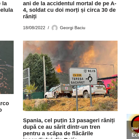
ani de la accidentul mortal de pe A-
 la
4, soldat cu doi morți și circa 30 de
celula
răniți
18/08/2022
Georgi Baciu
arco
o
Spania, cel puțin 13 pasageri răniți
după ce au sărit dintr-un tren
pentru a scăpa de flăcările