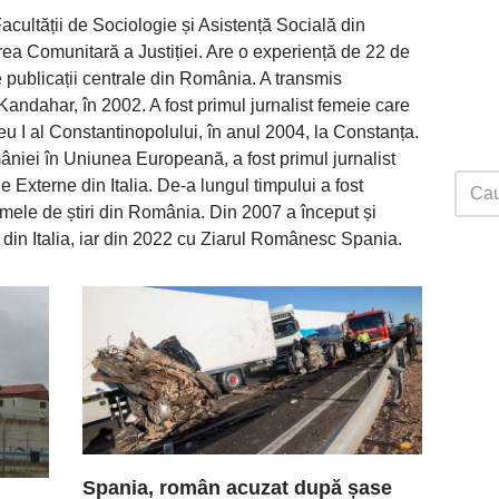
cultății de Sociologie și Asistență Socială din
rea Comunitară a Justiției. Are o experiență de 22 de
e publicații centrale din România. A transmis
andahar, în 2002. A fost primul jurnalist femeie care
eu I al Constantinopolului, în anul 2004, la Constanța.
âniei în Uniunea Europeană, a fost primul jurnalist
 Externe din Italia. De-a lungul timpului a fost
mele de știri din România. Din 2007 a început și
n Italia, iar din 2022 cu Ziarul Românesc Spania.
Spania, român acuzat după șase