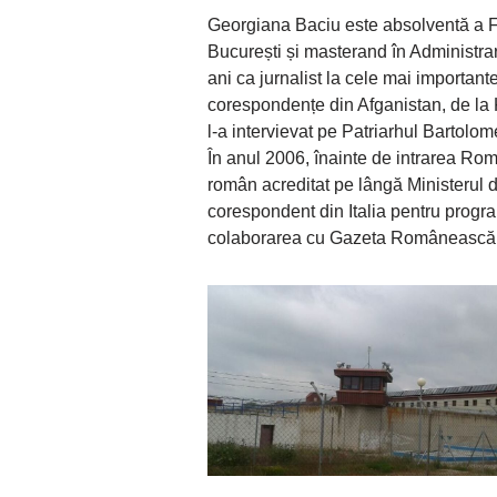
Georgiana Baciu este absolventă a Fa
București și masterand în Administra
ani ca jurnalist la cele mai important
corespondențe din Afganistan, de la K
l-a intervievat pe Patriarhul Bartolom
În anul 2006, înainte de intrarea Rom
român acreditat pe lângă Ministerul de
corespondent din Italia pentru progra
colaborarea cu Gazeta Românească di