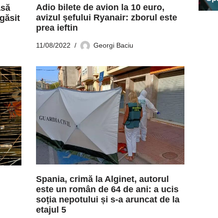
Adio bilete de avion la 10 euro,
asă
avizul șefului Ryanair: zborul este
găsit
prea ieftin
11/08/2022
Georgi Baciu
Spania, crimă la Alginet, autorul
este un român de 64 de ani: a ucis
soția nepotului și s-a aruncat de la
etajul 5