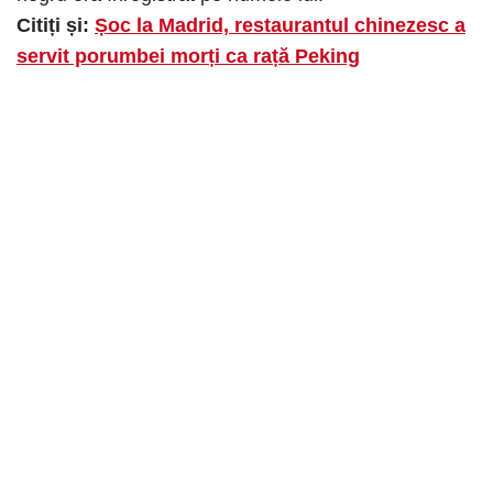
Citiți și:
Șoc la Madrid, restaurantul chinezesc a
servit porumbei morți ca rață Peking