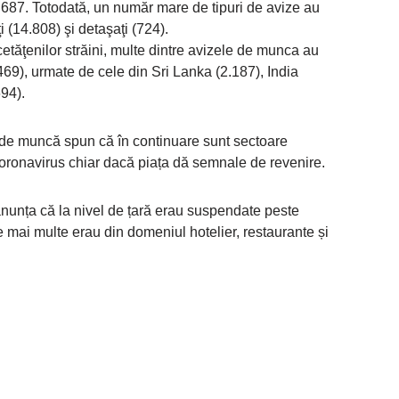
cu 687. Totodată, un număr mare de tipuri de avize au
 (14.808) şi detaşaţi (724).
cetăţenilor străini, multe dintre avizele de munca au
69), urmate de cele din Sri Lanka (2.187), India
694).
ei de muncă spun că în continuare sunt sectoare
coronavirus chiar dacă piața dă semnale de revenire.
 anunța că la nivel de țară erau suspendate peste
mai multe erau din domeniul hotelier, restaurante și