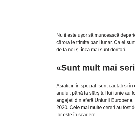
Nu îi este ușor să muncească departe 
cărora le trimite bani lunar. Ca el sun
de la noi și încă mai sunt doritori.
«Sunt mult mai seri
Asiaticii, în special, sunt căutați și î
anului, până la sfârșitul lui iunie a
angajați din afară Uniunii Europene,
2020. Cele mai multe cereri au fost d
lor este în scădere.