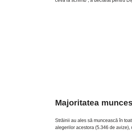
ceva la schimb”, a declarat pentru Di
Majoritatea munces
Străinii au ales să muncească în toate
alegerilor acestora (5.346 de avize)