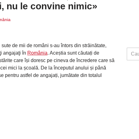
i, nu le convine nimic»
mânia
 sute de mii de români s-au întors din străinătate,
ţi angajaţi în
România
. Aceștia sunt căutați de
nstărite care își doresc pe cineva de încredere care să
cei mici la școală. De la începutul anului și până
pentru astfel de angajați, jumătate din totalul