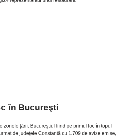
gi24 reprezentantul unui restaurant.
c în Bucureşti
 zonele ţării. Bucureştiul fiind pe primul loc în topul
, urmat de judeţele Constantă cu 1.709 de avize emise,