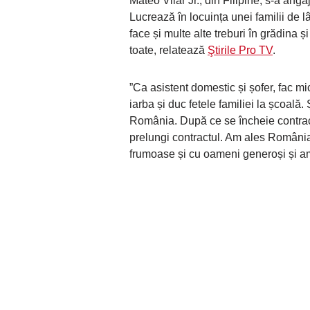
Mateo Vilar Jr., din Filipine, s-a an
Lucrează în locuința unei familii de 
face și multe alte treburi în grădina 
toate, relatează
Ştirile Pro TV
.
”Ca asistent domestic și șofer, fac mici
iarba și duc fetele familiei la școală.
România. După ce se încheie contractu
prelungi contractul. Am ales România p
frumoase și cu oameni generoși și am