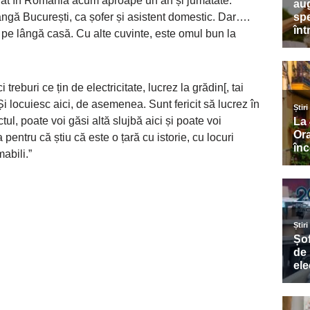
gajat în România acum aproape un an și jumătate.
lângă București, ca șofer și asistent domestic. Dar….
și pe lângă casă. Cu alte cuvinte, este omul bun la
 treburi ce țin de electricitate, lucrez la grădin[, tai
 Și locuiesc aici, de asemenea. Sunt fericit să lucrez în
l, poate voi găsi altă slujbă aici și poate voi
entru că știu că este o țară cu istorie, cu locuri
abili.”