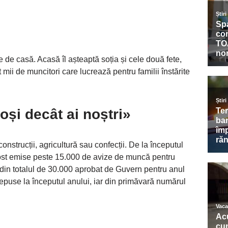
de casă. Acasă îl așteaptă soția și cele două fete,
t mii de muncitori care lucrează pentru familii înstărite
oși decât ai noștri»
n construcții, agricultură sau confecții. De la începutul
u fost emise peste 15.000 de avize de muncă pentru
 din totalul de 30.000 aprobat de Guvern pentru anul
epuse la începutul anului, iar din primăvară numărul