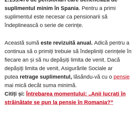
suplimentul minim
în Spania
. Pentru a primi
suplimentul este necesar ca pensionarii să
îndeplinească o serie de cerințe.
Această sumă
este revizuită anual.
Adică pentru a
continua să o primiți trebuie să îndepliniți cerințele în
fiecare an și să nu depășiți limita de venit. Dacă
depășiți limita de venit, Asigurările Sociale ar
putea
retrage suplimentul,
lăsându-vă cu o
pensie
mai mică decât suma minimă.
Citiți și:
Întrebarea momentului: „Anii lucrați în
străinătate se pun la pensie în Romania?”