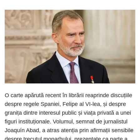
O carte apărută recent în librării reaprinde discuțiile
despre regele Spaniei, Felipe al VI-lea, și despre
granița dintre interesul public și viața privată a unei
figuri instituționale. Volumul, semnat de jurnalistul
Joaquín Abad, a atras atenția prin afirmații sensibile
despre trecutul monarhului, prezentate ca parte a