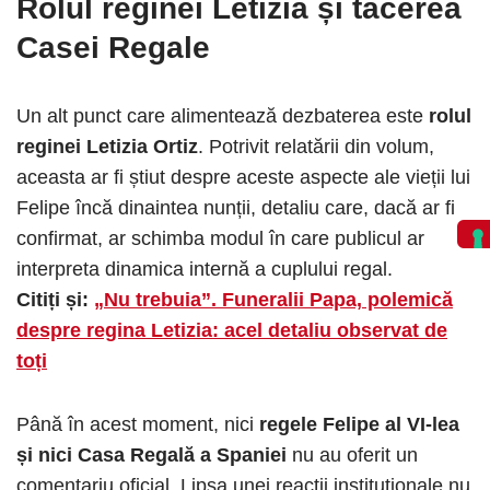
Rolul reginei Letizia și tăcerea
Casei Regale
Un alt punct care alimentează dezbaterea este
rolul
reginei Letizia Ortiz
. Potrivit relatării din volum,
aceasta ar fi știut despre aceste aspecte ale vieții lui
Felipe încă dinaintea nunții, detaliu care, dacă ar fi
confirmat, ar schimba modul în care publicul ar
interpreta dinamica internă a cuplului regal.
Citiți și:
„Nu trebuia”. Funeralii Papa, polemică
despre regina Letizia: acel detaliu observat de
toți
Până în acest moment, nici
regele Felipe al VI-lea
și nici Casa Regală a Spaniei
nu au oferit un
comentariu oficial. Lipsa unei reacții instituționale nu