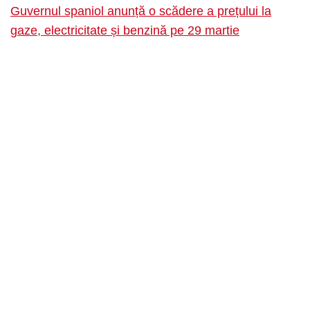
Guvernul spaniol anunță o scădere a prețului la
gaze, electricitate și benzină pe 29 martie