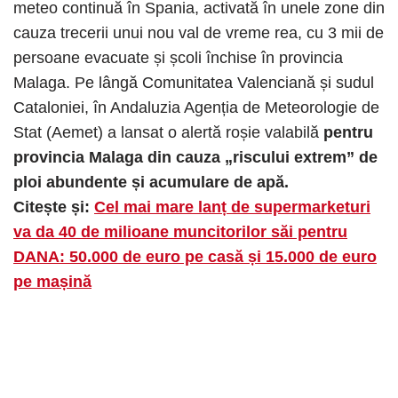
meteo continuă în Spania, activată în unele zone din
cauza trecerii unui nou val de vreme rea, cu 3 mii de
persoane evacuate și școli închise în provincia
Malaga. Pe lângă Comunitatea Valenciană și sudul
Cataloniei, în Andaluzia Agenția de Meteorologie de
Stat (Aemet) a lansat o alertă roșie valabilă
pentru
provincia Malaga din cauza „riscului extrem” de
ploi abundente și acumulare de apă.
Citește și:
Cel mai mare lanț de supermarketuri
va da 40 de milioane muncitorilor săi pentru
DANA: 50.000 de euro pe casă și 15.000 de euro
pe mașină