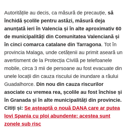
Autoritățile au decis, ca măsură de precauție,
să
închidă școlile pentru astăzi, măsură deja
anunțată ieri în Valencia și în alte aproximativ 60
de municipalități din Comunitatea Valenciană și
în cinci comarca catalane din Tarragona
. Tot în
provincia Malaga, unde cetățenii au primit aseară un
avertisment de la Protecția Civilă pe telefoanele
mobile, circa 3 mii de persoane au fost evacuate din
unele locații din cauza riscului de inundare a râului
Guadalhorce.
Din nou din cauza riscurilor
asociate cu vremea rea, școlile au fost închise și
în Granada și în alte municipalități din provincie.
Citiți și:
Se așteaptă o nouă DANA care ar putea
lovi Spania cu ploi abundente: acestea sunt
zonele sub risc