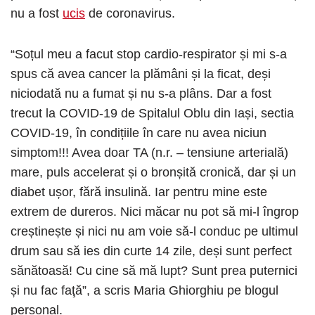
nu a fost
ucis
de coronavirus.
“Soțul meu a facut stop cardio-respirator și mi s-a
spus că avea cancer la plămâni și la ficat, deși
niciodată nu a fumat și nu s-a plâns. Dar a fost
trecut la COVID-19 de Spitalul Oblu din Iași, sectia
COVID-19, în condițiile în care nu avea niciun
simptom!!! Avea doar TA (n.r. – tensiune arterială)
mare, puls accelerat și o bronșită cronică, dar și un
diabet ușor, fără insulină. Iar pentru mine este
extrem de dureros. Nici măcar nu pot să mi-l îngrop
creștinește și nici nu am voie să-l conduc pe ultimul
drum sau să ies din curte 14 zile, deși sunt perfect
sănătoasă! Cu cine să mă lupt? Sunt prea puternici
și nu fac faţă”, a scris Maria Ghiorghiu pe blogul
personal.