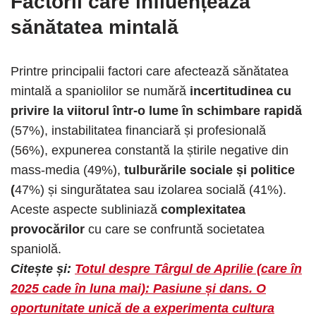
Factorii care influențează
sănătatea mintală
Printre principalii factori care afectează sănătatea
mintală a spaniolilor se numără
incertitudinea cu
privire la viitorul într-o lume în schimbare rapidă
(57%), instabilitatea financiară și profesională
(56%), expunerea constantă la știrile negative din
mass-media (49%),
tulburările sociale și politice
(
47%) și singurătatea sau izolarea socială (41%).
Aceste aspecte subliniază
complexitatea
provocărilor
cu care se confruntă societatea
spaniolă.​
Citește și:
Totul despre Târgul de Aprilie (care în
2025 cade în luna mai): Pasiune și dans. O
oportunitate unică de a experimenta cultura