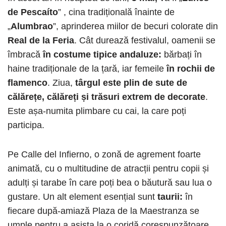
de Pescaíto
” , cina tradițională înainte de
„
Alumbrao
”, aprinderea miilor de becuri colorate din
Real de la Feria
. Cât durează festivalul, oamenii se
îmbracă
în costume tipice andaluze:
bărbați în
haine tradiționale de la țară, iar femeile
în rochii de
flamenco
. Ziua,
târgul este plin de sute de
călărețe, călăreți și trăsuri extrem
de decorate
.
Este așa-numita plimbare cu cai, la care poți
participa.
Pe Calle del Infierno, o zonă de agrement foarte
animată, cu o multitudine de atracții pentru copii și
adulți și tarabe în care poți bea o băutură sau lua o
gustare. Un alt element esențial sunt
taurii:
în
fiecare după-amiază Plaza de la Maestranza se
umple pentru a asista la o coridă corespunzătoare