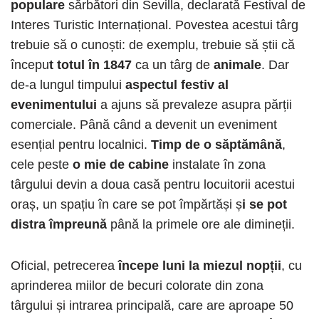
populare
sărbători din Sevilla, declarată Festival de
Interes Turistic Internațional. Povestea acestui târg
trebuie să o cunoști: de exemplu, trebuie să știi că
începu
t totul în 1847
ca un târg de
animale
. Dar
de-a lungul timpului
aspectul festiv al
evenimentului
a ajuns să prevaleze asupra părții
comerciale. Până când a devenit un eveniment
esențial pentru localnici.
Timp de o săptămână
,
cele peste
o mie de cabine
instalate în zona
târgului devin a doua casă pentru locuitorii acestui
oraș, un spațiu în care se pot împărtăși ș
i se pot
distra împreună
până la primele ore ale dimineții.
Oficial, petrecerea
începe luni la miezul nopții
, cu
aprinderea miilor de becuri colorate din zona
târgului și intrarea principală, care are aproape 50