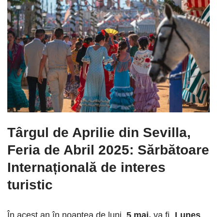
Târgul de Aprilie din Sevilla,
Feria de Abril
2025: Sărbătoare
Internațională de interes
turistic
În acest an în noaptea de luni,
5 mai,
va fi „
Lunes