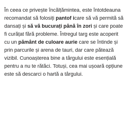
În ceea ce privește încălțămintea, este întotdeauna
recomandat să folosiți
pantof i
care să vă permită să
dansați și
să vă bucurați până în zori
și care poate
fi curățat fără probleme. Întregul targ este acoperit
cu un
pământ de culoare aurie
care se întinde și
prin parcurile și arena de tauri, dar care pătează
vizibil. Cunoașterea bine a târgului este esențială
pentru a nu te rătăci. Totuși, cea mai ușoară opțiune
este să descarci o hartă a târgului.