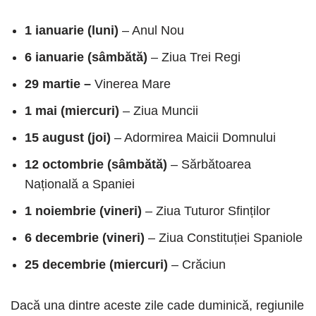
1 ianuarie (luni)
– Anul Nou
6 ianuarie
(
sâmbătă)
– Ziua Trei Regi
29 martie –
Vinerea Mare
1 mai
(
miercuri)
– Ziua Muncii
15 august
(
joi)
– Adormirea Maicii Domnului
12 octombrie
(
sâmbătă)
– Sărbătoarea
Națională a Spaniei
1 noiembrie
(
vineri)
– Ziua Tuturor Sfinților
6 decembrie
(
vineri)
– Ziua Constituției Spaniole
25 decembrie
(
miercuri)
– Crăciun
Dacă una dintre aceste zile cade duminică, regiunile