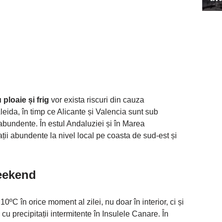
ploaie și frig
vor exista riscuri din cauza
leida, în timp ce Alicante și Valencia sunt sub
abundente. În estul Andaluziei și în Marea
ații abundente la nivel local pe coasta de sud-est și
eekend
0ºC în orice moment al zilei, nu doar în interior, ci și
cu precipitații intermitente în Insulele Canare. În