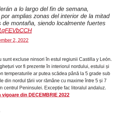
rán a lo largo del fin de semana,
por amplias zonas del interior de la mitad
s de montaña, siendo localmente fuertes
/W1qFEVbCCH
mber 2, 2022
 sunt excluse ninsori în estul regiunii Castilla y León.
hețuri vor fi prezente în interiorul nordului, estului și
eón temperaturile ar putea scădea până la 5 grade sub
ele din nordul țării vor rămâne cu maxime între 5 și 7
 centrul Peninsulei. Excepție fac litoralul andaluz.
în vigoare din DECEMBRIE 2022
s