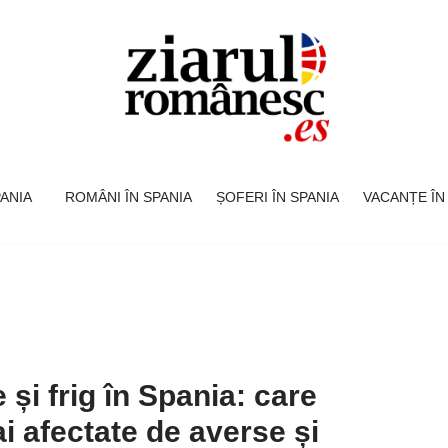
SPANIA
ROMÂNI ÎN SPANIA
ȘOFERI ÎN SPANIA
VACANȚE ÎN
și frig în Spania: care
ai afectate de averse și