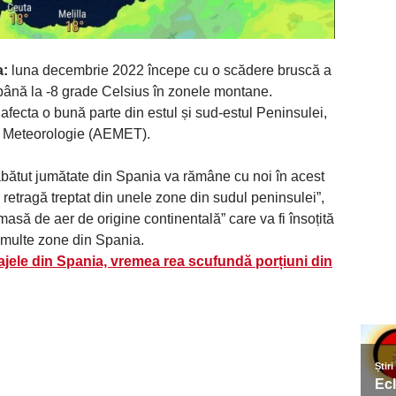
a:
luna decembrie 2022 începe cu o scădere bruscă a
până la -8 grade Celsius în zonele montane.
 afecta o bună parte din estul și sud-estul Peninsulei,
de Meteorologie (AEMET).
trăbătut jumătate din Spania va rămâne cu noi în acest
retragă treptat din unele zone din sudul peninsulei”,
masă de aer de origine continentală” care va fi însoțită
i multe zone din Spania.
ajele din Spania, vremea rea scufundă porțiuni din