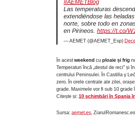
#AEMETBlog
Las temperaturas descende
extendiéndose las heladas 
norte, sobre todo en zona
en Pirineos.
https://t.co
— AEMET (@AEMET_Esp)
Dece
În acest
weekend
cu
ploaie și frig
nu
Temperaturi încă „destul de reci” și îng
centrului Peninsulei. În Castilla y L
zero. În orele centrale ale zilei, oraș
grade. Maximele vor fi sub 10 grade în
Citește și:
10 schimbări în Spania 
Sursa:
aemet.es
, ZiarulRomanesc.e