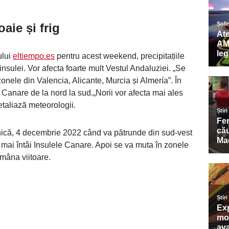
oaie
și frig
ului
eltiempo.es
pentru acest weekend, precipitațiile
insulei. Vor afecta foarte mult Vestul Andaluziei. „Se
zonele din Valencia, Alicante, Murcia și Almería”. În
le Canare de la nord la sud.„Norii vor afecta mai ales
taliază meteorologii.
ică, 4 decembrie 2022 când va pătrunde din sud-vest
a mai întâi Insulele Canare. Apoi se va muta în zonele
ămâna viitoare.