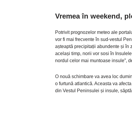
V
remea în weekend, pl
Potrivit prognozelor meteo ale portal
vor fi mai frecvente în sud-vestul Pen
așteaptă precipitații abundente și în 
același timp, norii vor sosi în Insule
nordul celor mai muntoase insule”, de
O nouă schimbare va avea loc dumin
o furtună atlantică. Aceasta va afect
din Vestul Peninsulei și insule, săpt