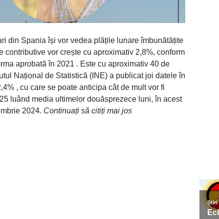
i din Spania își vor vedea plățile lunare îmbunătățite
e contributive vor crește cu aproximativ 2,8%, conform
forma aprobată în 2021 . Este cu aproximativ 40 de
tul Național de Statistică (INE) a publicat joi datele în
4% , cu care se poate anticipa cât de mult vor fi
025 luând media ultimelor douăsprezece luni, în acest
embrie 2024.
Continuați să citiți mai jos