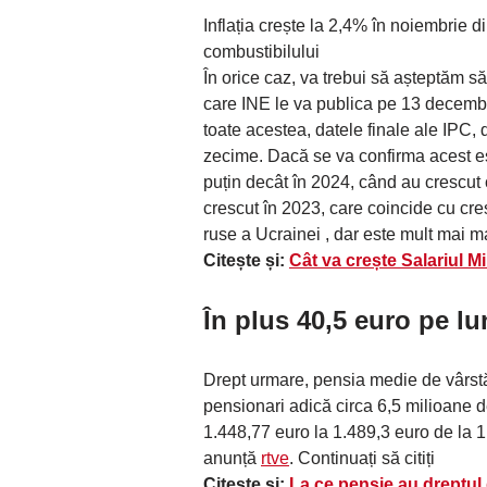
Inflația crește la 2,4% în noiembrie di
combustibilului
În orice caz, va trebui să așteptăm 
care INE le va publica pe 13 decembr
toate acestea, datele finale ale IPC,
zecime. Dacă se va confirma acest es
puțin decât în ​​2024, când au crescu
crescut în 2023, care coincide cu cre
ruse a Ucrainei , dar este mult mai ma
Citește și:
Cât va crește Salariul M
În plus
40,5 euro pe lu
Drept urmare, pensia medie de vârstă
pensionari adică circa 6,5 milioane
1.448,77 euro la 1.489,3 euro de la 
anunță
rtve
. Continuați să citiți
Citește și:
La ce pensie au dreptu