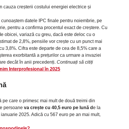
n cauza creșterii costului energiei electrice și
să cunoaștem datele IPC finale pentru noiembrie, pe
ie, pentru a confirma procentul exact de creștere. Cu
 de obicei, variază cu greu, dacă este deloc cu o
timat de 2,8%, pensiile vor crește cu un punct mai
t cu 3,8%. Cifra este departe de cea de 8,5% care a
șterea exorbitantă a prețurilor ca urmare a invaziei
re decât în ​​anii precedenți.
Continuați să citiți
inim Interprofesional în 2025
nă
 pe care o primesc mai mult de două treimi din
 de persoane
va crește cu 40,5 euro pe lună d
e la
1 ianuarie 2025. Adică cu 567 euro pe an mai mult,
l gospodinele?