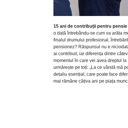
15 ani de contribuții pentru pensie
o dată întrebându-se cum va arăta 
finalul drumului profesional, întrebăr
pensionez? Răspunsul nu e niciodată 
ai contribuit, iar diferența dintre cât
momentul în care vei avea dreptul la 
urmărește pe toți: „La ce vârstă mă 
detaliu esențial, care poate face dif
mai rămâne câțiva ani pe piața munci