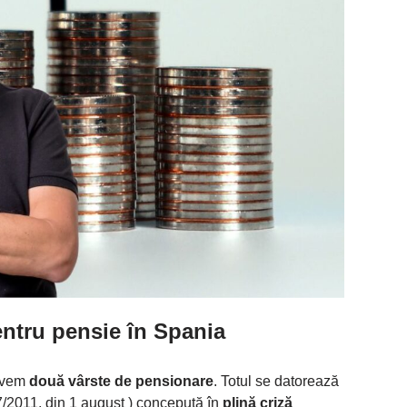
entru pensie
în Spania
 avem
două vârste de pensionare
. Totul se datorează
7/2011, din 1 august ) concepută în
plină criză