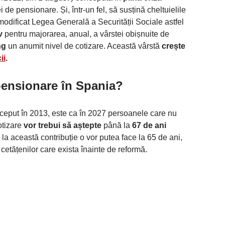
i de pensionare. Și, într-un fel, să susțină cheltuielile
modificat Legea Generală a Securității Sociale astfel
v
pentru majorarea, anual, a vârstei obișnuite de
ng
un anumit nivel de cotizare. Această vârstă
crește
ii
.
pensionare în Spania?
nceput în 2013, este ca în 2027 persoanele care nu
otizare
vor trebui să aștepte
până la
67 de ani
la această contribuție o vor putea face la 65 de ani,
etățenilor care exista înainte de reformă.