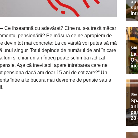
– Ce înseamnă cu adevărat? Cine nu s-a trezit măcar
momentul pensionării? Pe măsură ce ne apropiem de
ile devin tot mai concrete: La ce vârstă voi putea să mă
unul singur. Totul depinde de numărul de ani în care
eva luni și chiar un an întreg poate schimba radical
pensie. Așa că inevitabil apare întrebarea care ne
pot pensiona dacă am doar 15 ani de cotizare?” Un
erența între a te bucura mai devreme de pensie sau a
i.