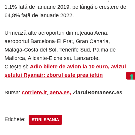
1,1% față de ianuarie 2019, pe lângă o creștere de
64,8% față de ianuarie 2022.
Urmează alte aeroporturi din rețeaua Aena:
aeroportul Barcelona-El Prat, Gran Canaria,
Malaga-Costa del Sol, Tenerife Sud, Palma de
Mallorca, Alicante-Elche sau Lanzarote.
Citește și:
Adio bilete de avion la 10 euro, avizul
șefului Ryanair: zborul este prea ieftin
Sursa:
corriere.it
,
aena.es,
ZiarulRomanesc.es
Etichete:
STIRI SPANIA