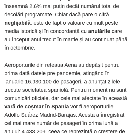
înseamnă 2,6% mai puțin decât numărul total de
decolări programate. Chiar dacă pare o cifră
neglijabilă
, este de fapt o valoare cu mult peste
media istorică și în concordanță cu
anulările
care
au început anul trecut în martie și au continuat până
în octombrie.
Aeroporturile din rețeaua Aena au depășit pentru
prima dată datele pre-pandemie, atingând în
ianuarie 16.930.100 de pasageri, a anunțat zilele
trecute societatea spaniolă. Pentru moment nu sunt
comunicări oficiale, dar cele mai afectate în această
vară de coșmar în Spania
vor fi aeroporturile
Adolfo Suárez Madrid-Barajas. Acesta a înregistrat
cel mai mare număr de pasageri în prima lună a
anului: 4.433.209, ceea ce reprezintă o creștere de