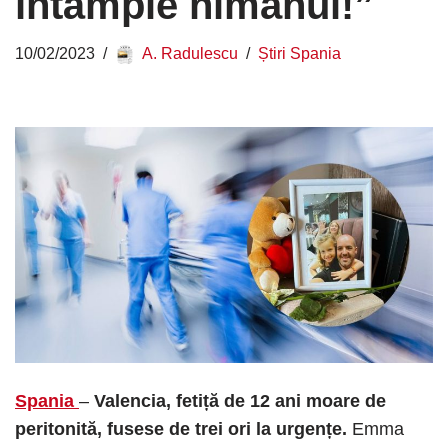
întâmple nimănui!”
10/02/2023
A. Radulescu
Știri Spania
Spania
–
Valencia, fetiță de 12 ani moare de
peritonită, fusese de trei ori la urgențe.
Emma