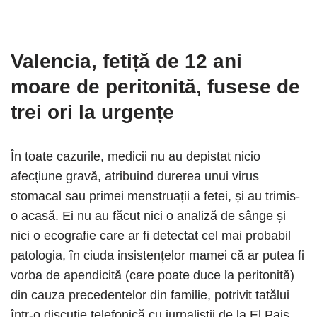
Valencia, fetiță de 12 ani
moare de peritonită, fusese de
trei ori la urgențe
În toate cazurile, medicii nu au depistat nicio
afecțiune gravă, atribuind durerea unui virus
stomacal sau primei menstruații a fetei, și au trimis-
o acasă. Ei nu au făcut nici o analiză de sânge și
nici o ecografie care ar fi detectat cel mai probabil
patologia, în ciuda insistențelor mamei că ar putea fi
vorba de apendicită (care poate duce la peritonită)
din cauza precedentelor din familie, potrivit tatălui
într-o discuție telefonică cu jurnaliștii de la El Pais,