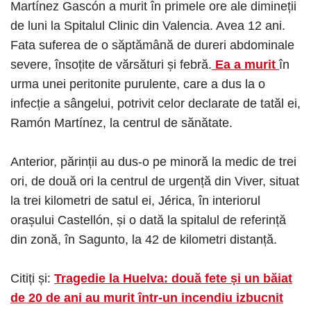
Martínez Gascón a murit în primele ore ale dimineții
de luni la Spitalul Clinic din Valencia. Avea 12 ani.
Fata suferea de o săptămână de dureri abdominale
severe, însoțite de vărsături și febră.
Ea a murit
în
urma unei peritonite purulente, care a dus la o
infecție a sângelui, potrivit celor declarate de tatăl ei,
Ramón Martínez, la centrul de sănătate.
Anterior, părinții au dus-o pe minoră la medic de trei
ori, de două ori la centrul de urgență din Viver, situat
la trei kilometri de satul ei, Jérica, în interiorul
orașului Castellón, și o dată la spitalul de referință
din zonă, în Sagunto, la 42 de kilometri distanță.
Citiți și:
Tragedie la Huelva: două fete și un băiat
de 20 de ani au murit într-un incendiu izbucnit