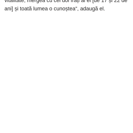
vitalitate, mergea cu cei doi frați ai ei [de 17 și 22 de
ani] și toată lumea o cunoștea”, adaugă el.