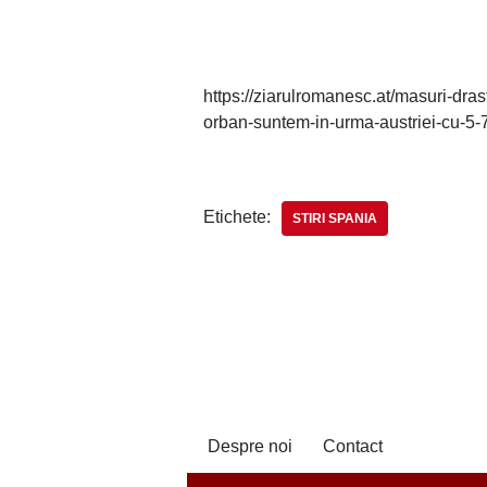
https://ziarulromanesc.at/masuri-drast
orban-suntem-in-urma-austriei-cu-5-7
Etichete:
STIRI SPANIA
Despre noi
Contact