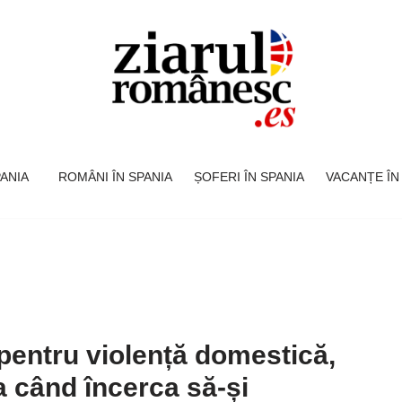
SPANIA
ROMÂNI ÎN SPANIA
ȘOFERI ÎN SPANIA
VACANȚE ÎN
pentru violență domestică,
a când încerca să-și