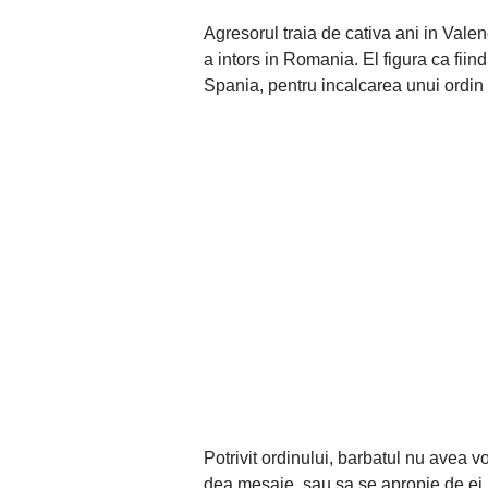
Agresorul traia de cativa ani in Valenc
a intors in Romania. El figura ca fiind
Spania, pentru incalcarea unui ordin 
Potrivit ordinului, barbatul nu avea vo
dea mesaje, sau sa se apropie de ei l