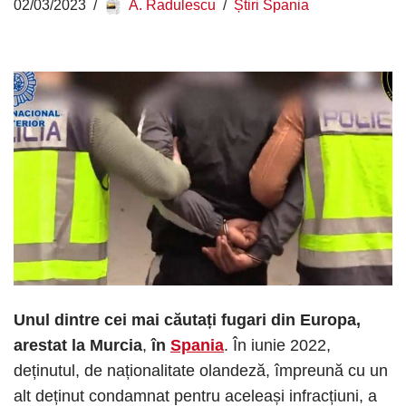
02/03/2023
A. Radulescu
Știri Spania
Unul dintre cei mai căutați fugari din Europa,
arestat la Murcia
,
în
Spania
. În iunie 2022,
deținutul, de naționalitate olandeză, împreună cu un
alt deținut condamnat pentru aceleași infracțiuni, a