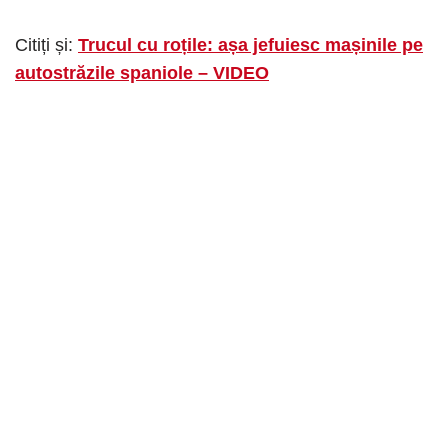
Citiți și:
Trucul cu roțile: așa jefuiesc mașinile pe
autostrăzile spaniole – VIDEO