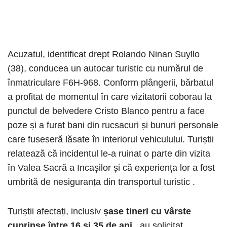
Acuzatul, identificat drept Rolando Ninan Suyllo
(38), conducea un autocar turistic cu numărul de
înmatriculare F6H-968. Conform plângerii, bărbatul
a profitat de momentul în care vizitatorii coborau la
punctul de belvedere Cristo Blanco pentru a face
poze și a furat bani din rucsacuri și bunuri personale
care fuseseră lăsate în interiorul vehiculului. Turiștii
relatează că incidentul le-a ruinat o parte din vizita
în Valea Sacră a Incașilor și că experiența lor a fost
umbrită de nesiguranța din transportul turistic .
Turiștii afectați, inclusiv
șase tineri cu vârste
cuprinse între 16 și 35 de ani
, au solicitat