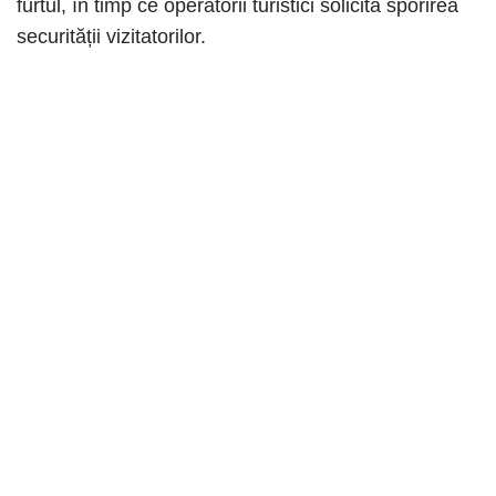
furtul, în timp ce operatorii turistici solicită sporirea
securității vizitatorilor.