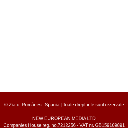
© Ziarul Românesc Spania | Toate drepturile sunt rezervate
NEW EUROPEAN MEDIA LTD
Companies House reg. no.7212256 - VAT nr. GB159109891