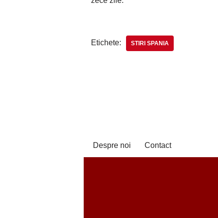
zece zile.
Etichete:
STIRI SPANIA
Despre noi
Contact