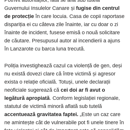
Guvernului Insulelor Canare și
fugise din centrul
de protecție
în care locuia. Casa de copii raportase
dispariția ei cu câteva zile înainte, iar cu doar o zi
înainte de incident, fusese emisă o nouă solicitare
de căutare. Presupusul autor al incendierii a ajuns
în Lanzarote cu barca luna trecută.
Poliția investighează cazul ca violență de gen, deși
nu există dovezi clare că între victimă și agresor
exista o relație oficială. Totuși, unele declarații
neoficiale sugerează că
cei doi ar fi avut o
legătură apropiată
. Conform legislației regionale,
statutul de victimă minoră aflată sub tutelă
accentuează gravitatea faptei.
„Este un caz care
ne amintește cât de vulnerabile pot fi unele tinere în