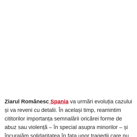
Ziarul Românesc
Spania
va urmări evoluția cazului
și va reveni cu detalii. În același timp, reamintim
cititorilor importanța semnalării oricărei forme de
abuz sau violență – în special asupra minorilor – și
încurajăm solidaritatea în fața unor tragedii care nu