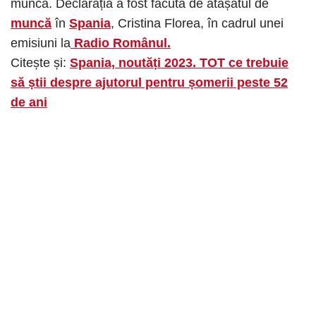
muncă. Declarația a fost făcută de atașatul de
muncă
în
Spania
, Cristina Florea, în cadrul unei
emisiuni la
Radio Românul.
Citește și:
Spania, noutăți 2023. TOT ce trebuie
să știi despre ajutorul pentru șomerii peste 52
de ani