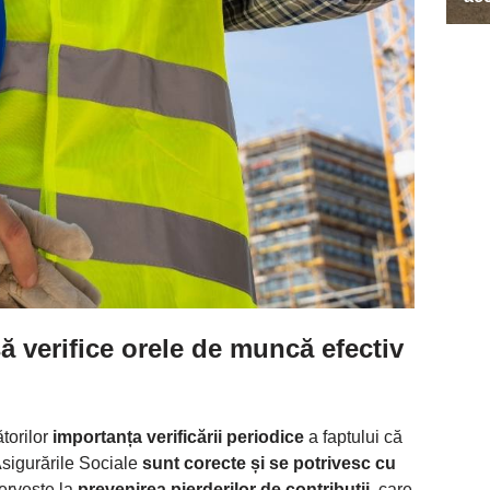
să verifice orele de muncă efectiv
torilor
importanța verificării periodice
a faptului că
Asigurările Sociale
sunt corecte și se potrivesc cu
servește la
prevenirea pierderilor de contribuții,
care