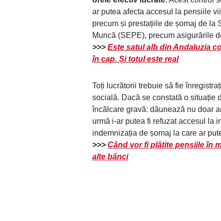
ar putea afecta accesul la pensiile vi
precum și prestațiile de șomaj de la 
Muncă (SEPE), precum asigurările d
>>>
Este satul alb din Andaluzia co
în cap. Și totul este real
Toți lucrătorii trebuie să fie înregistr
socială. Dacă se constată o situație 
încălcare gravă: dăunează nu doar anga
urmă i-ar putea fi refuzat accesul la
indemnizația de șomaj la care ar put
>>>
Când vor fi plătite pensiile î
alte bănci