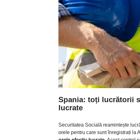
Spania: toți lucrătorii 
lucrate
Securitatea Socială reamintește lucră
orele pentru care sunt înregistrați la 
orele efectiv lucrate
. Acest control 