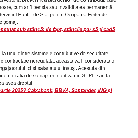
itoare, cum ar fi pensia sau invaliditatea permanentă,
Serviciul Public de Stat pentru Ocuparea Forței de
e șomaj.
nstruit sub stâncă: de fapt, stâncile par să-ți cadă
ați la unul dintre sistemele contributive de securitate
de contractare neregulată, aceasta va fi considerată o
jatorului, ci și salariatului însuși. Acestuia din
 indemnizația de șomaj contributivă din SEPE sau la
ea avea dreptul.
n martie 2025? Caixabank, BBVA, Santander, ING și