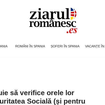
SPANIA
ROMÂNI ÎN SPANIA
ȘOFERI ÎN SPANIA
VACANȚE ÎN
uie să verifice orele lor
uritatea Socială (și pentru