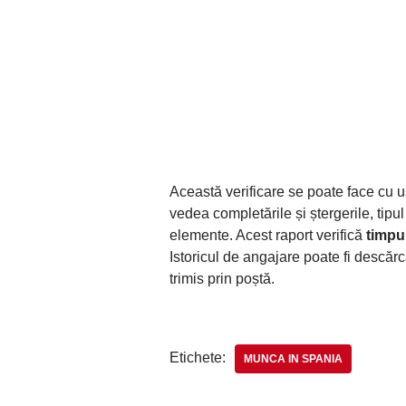
Această verificare se poate face cu 
vedea completările și ștergerile, tipu
elemente. Acest raport verifică
timpul
Istoricul de angajare poate fi descărca
trimis prin poștă.
Etichete:
MUNCA IN SPANIA