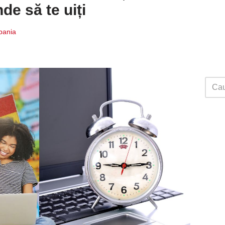
de să te uiți
Spania