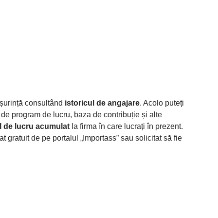
ușurință consultând
istoricul de angajare
. Acolo puteți
l de program de lucru, baza de contribuție și alte
 de lucru acumulat
la firma în care lucrați în prezent.
t gratuit de pe portalul „Importass” sau solicitat să fie