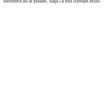
kilometrul 84 al şoselei, viaţa i-a fost curmată brusc.